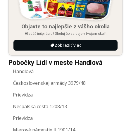
Objavte to najlepšie z vášho okolia
Hľadáš inšpiráciu? Sleduj čo sa deje v tvojom okolí!
Zobraziť viac
Pobočky Lidl v meste Handlová
Handlová
Československej armády 3979/48
Prievidza
Necpalská cesta 1208/13
Prievidza
Mierové námestie II 1901/14