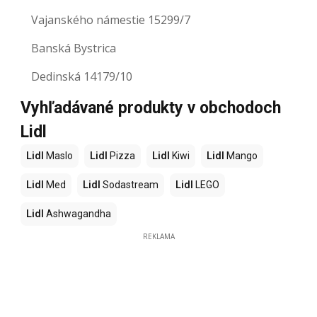
Vajanského námestie 15299/7
Banská Bystrica
Dedinská 14179/10
Vyhľadávané produkty v obchodoch
Lidl
Lidl
Maslo
Lidl
Pizza
Lidl
Kiwi
Lidl
Mango
Lidl
Med
Lidl
Sodastream
Lidl
LEGO
Lidl
Ashwagandha
REKLAMA