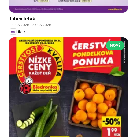
Libex leták
10.08.2026
-
23.08.2026
Libex
NOVÝ