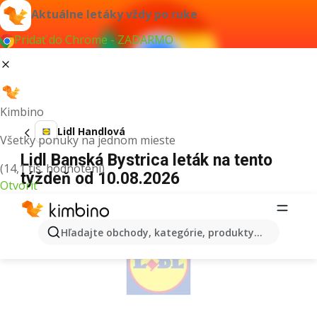
Aktuálne letáky vždy po ruke
Pridať do Chrome - ZADARMO
Kimbino
Lidl Handlová
Všetky ponuky na jednom mieste
Lidl Banská Bystrica leták na tento
(14,1 tis. hodnotení)
týždeň od 10.08.2026
Otvoriť
REKLAMA
Hľadajte obchody, kategórie, produkty...