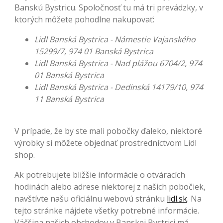
Banskú Bystricu. Spoločnosť tu má tri prevádzky, v
ktorých môžete pohodlne nakupovať:
Lidl Banská Bystrica - Námestie Vajanského
15299/7, 974 01 Banská Bystrica
Lidl Banská Bystrica - Nad plážou 6704/2, 974
01 Banská Bystrica
Lidl Banská Bystrica - Dedinská 14179/10, 974
11 Banská Bystrica
V prípade, že by ste mali pobočky ďaleko, niektoré
výrobky si môžete objednať prostredníctvom Lidl
shop.
Ak potrebujete bližšie informácie o otváracích
hodinách alebo adrese niektorej z našich pobočiek,
navštívte našu oficiálnu webovú stránku
lidl.sk
. Na
tejto stránke nájdete všetky potrebné informácie.
Väčšina našich obchodov v Banskej Bystrici má