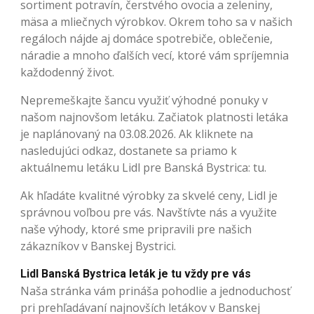
sortiment potravín, čerstvého ovocia a zeleniny,
mäsa a mliečnych výrobkov. Okrem toho sa v našich
regáloch nájde aj domáce spotrebiče, oblečenie,
náradie a mnoho ďalších vecí, ktoré vám spríjemnia
každodenný život.
Nepremeškajte šancu využiť výhodné ponuky v
našom najnovšom letáku. Začiatok platnosti letáka
je naplánovaný na 03.08.2026. Ak kliknete na
nasledujúci odkaz, dostanete sa priamo k
aktuálnemu letáku Lidl pre Banská Bystrica: tu.
Ak hľadáte kvalitné výrobky za skvelé ceny, Lidl je
správnou voľbou pre vás. Navštívte nás a využite
naše výhody, ktoré sme pripravili pre našich
zákazníkov v Banskej Bystrici.
Lidl Banská Bystrica leták je tu vždy pre vás
Naša stránka vám prináša pohodlie a jednoduchosť
pri prehľadávaní najnovších letákov v Banskej