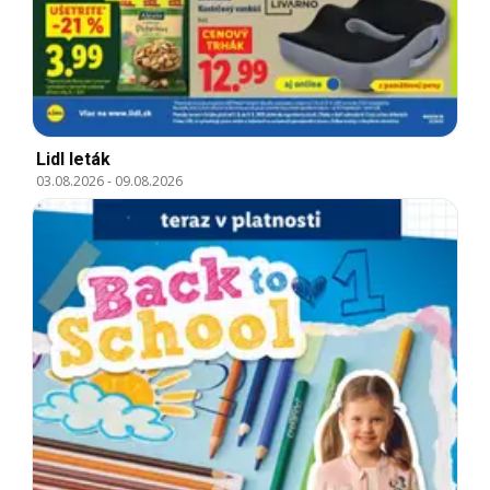
Lidl leták
03.08.2026
-
09.08.2026