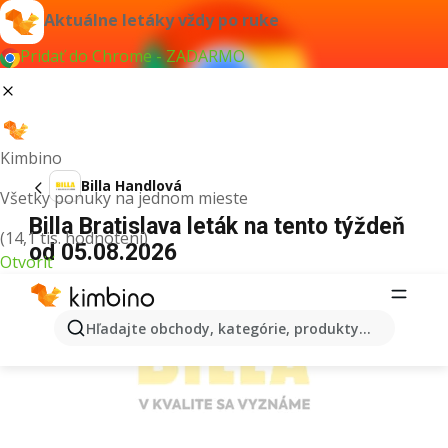
Aktuálne letáky vždy po ruke
Pridať do Chrome - ZADARMO
Kimbino
Billa Handlová
Všetky ponuky na jednom mieste
Billa Bratislava leták na tento týždeň
(14,1 tis. hodnotení)
od 05.08.2026
Otvoriť
REKLAMA
Hľadajte obchody, kategórie, produkty...