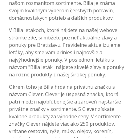
našom rozmanitom sortimente. Billa je známa
svojím kvalitným výberom čerstvých potravín,
domácnostských potrieb a ďalších produktov.
V Billa letákoch, ktoré nájdete na našej webovej
stránke
zde
, si môžete pozrieť aktuálne zľavy a
ponuky pre Bratislavu. Pravidelne aktualizujeme
letáky, aby sme vám priniesli najnovšie a
najvýhodnejšie ponuky. V poslednom letáku s
názvom "Billa leták" nájdete skvelé zľavy a ponuky
na rôzne produkty z našej širokej ponuky.
Okrem toho je Billa hrdá na privátnu značku s
názvom Clever. Clever je úspešná značka, ktorá
patrí medzi najobľúbenejšie a zároveň najstaršie
privátne značky v sortimente. S Clever získate
kvalitné produkty za výhodné ceny. V sortimente
značky Clever nájdete viac ako 250 produktov,
vrátane cestovín, ryže, múky, olejov, korenín,