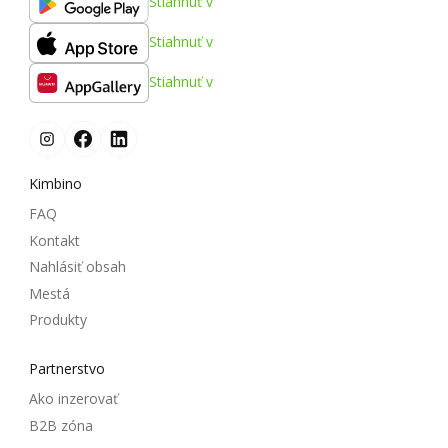
Stiahnuť v
Stiahnuť v
Stiahnuť v
Kimbino
FAQ
Kontakt
Nahlásiť obsah
Mestá
Produkty
Partnerstvo
Ako inzerovať
B2B zóna