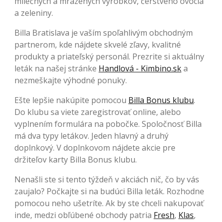
mliečnych a mrazených výrobkov, čerstvého ovocia
a zeleniny.
Billa Bratislava je vaším spoľahlivým obchodným
partnerom, kde nájdete skvelé zľavy, kvalitné
produkty a priateľský personál. Prezrite si aktuálny
leták na našej stránke
Handlová - Kimbino.sk
a
nezmeškajte výhodné ponuky.
Ešte lepšie nakúpite pomocou
Billa Bonus klubu
.
Do klubu sa viete zaregistrovať online, alebo
vyplnením formulára na pobočke. Spoločnosť Billa
má dva typy letákov. Jeden hlavný a druhý
doplnkový. V doplnkovom nájdete akcie pre
držiteľov karty Billa Bonus klubu.
Nenašli ste si tento týždeň v akciách nič, čo by vás
zaujalo? Počkajte si na budúci Billa leták. Rozhodne
pomocou neho ušetríte. Ak by ste chceli nakupovať
inde, medzi obľúbené obchody patria
Fresh
,
Klas
,