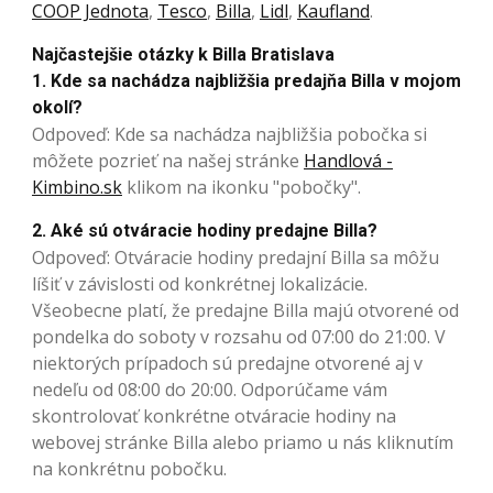
COOP Jednota
,
Tesco
,
Billa
,
Lidl
,
Kaufland
.
Najčastejšie otázky k Billa Bratislava
1. Kde sa nachádza najbližšia predajňa Billa v mojom
okolí?
Odpoveď: Kde sa nachádza najbližšia pobočka si
môžete pozrieť na našej stránke
Handlová -
Kimbino.sk
klikom na ikonku "pobočky".
2. Aké sú otváracie hodiny predajne Billa?
Odpoveď: Otváracie hodiny predajní Billa sa môžu
líšiť v závislosti od konkrétnej lokalizácie.
Všeobecne platí, že predajne Billa majú otvorené od
pondelka do soboty v rozsahu od 07:00 do 21:00. V
niektorých prípadoch sú predajne otvorené aj v
nedeľu od 08:00 do 20:00. Odporúčame vám
skontrolovať konkrétne otváracie hodiny na
webovej stránke Billa alebo priamo u nás kliknutím
na konkrétnu pobočku.