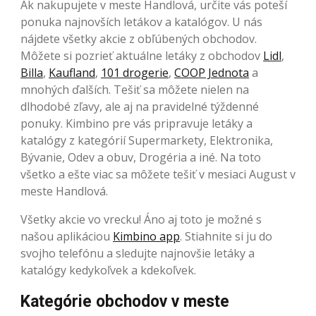
Ak nakupujete v meste Handlová, určite vás poteší
ponuka najnovších letákov a katalógov. U nás
nájdete všetky akcie z obľúbených obchodov.
Môžete si pozrieť aktuálne letáky z obchodov
Lidl
,
Billa
,
Kaufland
,
101 drogerie
,
COOP Jednota
a
mnohých ďalších. Tešiť sa môžete nielen na
dlhodobé zľavy, ale aj na pravidelné týždenné
ponuky. Kimbino pre vás pripravuje letáky a
katalógy z kategórií Supermarkety, Elektronika,
Bývanie, Odev a obuv, Drogéria a iné. Na toto
všetko a ešte viac sa môžete tešiť v mesiaci August v
meste Handlová.
Všetky akcie vo vrecku! Áno aj toto je možné s
našou aplikáciou
Kimbino app
. Stiahnite si ju do
svojho telefónu a sledujte najnovšie letáky a
katalógy kedykoľvek a kdekoľvek.
Kategórie obchodov v meste