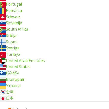
Portugal
România
Schweiz
Slovenija
South Africa
Srbija
Suomi
Sverige
Türkiye
United Arab Emirates
United States
Ελλάδα
България
Україна
한국
日本