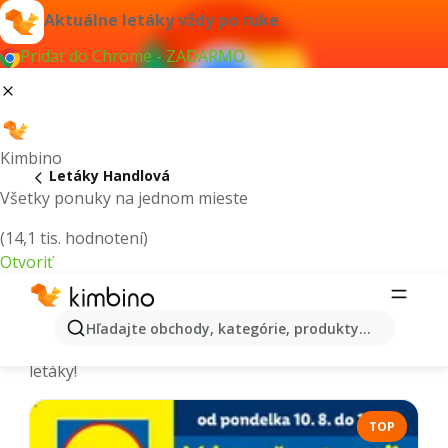
Aktuálne letáky vždy po ruke
Pridať do Chrome - ZADARMO
Kimbino
Letáky Handlová
Všetky ponuky na jednom mieste
(14,1 tis. hodnotení)
Otvoriť
Handlová - Aktuálne letáky a katalógy
Hľadajte obchody, kategórie, produkty...
Vyberáme tie najaktuálnejšie a najobľúbenejšie
letáky!
TOP