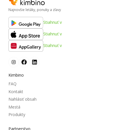
Najnovšie letáky, ponuky a zľavy
Stiahnuť v
Stiahnuť v
Stiahnuť v
Kimbino
FAQ
Kontakt
Nahlásiť obsah
Mestá
Produkty
Partnerstvo