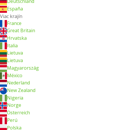
Deutschland
España
Viac krajín
France
Great Britain
Hrvatska
Italia
Lietuva
Lietuva
Magyarország
México
Nederland
New Zealand
Nigeria
Norge
Österreich
Perú
Polska