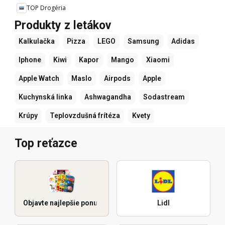
TOP Drogéria
Produkty z letákov
Kalkulačka
Pizza
LEGO
Samsung
Adidas
Iphone
Kiwi
Kapor
Mango
Xiaomi
Apple Watch
Maslo
Airpods
Apple
Kuchynská linka
Ashwagandha
Sodastream
Krúpy
Teplovzdušná frítéza
Kvety
Top reťazce
Objavte najlepšie ponuky
Lidl