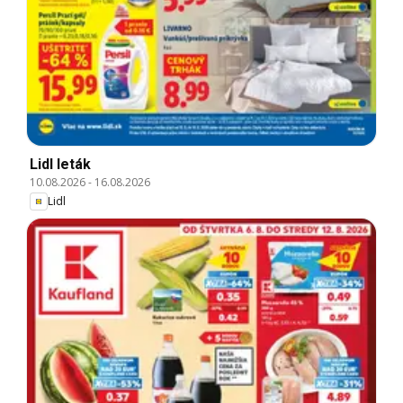
Lidl leták
10.08.2026
-
16.08.2026
Lidl