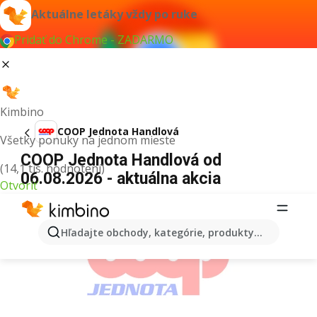
Aktuálne letáky vždy po ruke
Pridať do Chrome - ZADARMO
Kimbino
COOP Jednota Handlová
Všetky ponuky na jednom mieste
COOP Jednota Handlová od
(14,1 tis. hodnotení)
06.08.2026 - aktuálna akcia
Otvoriť
REKLAMA
Hľadajte obchody, kategórie, produkty...