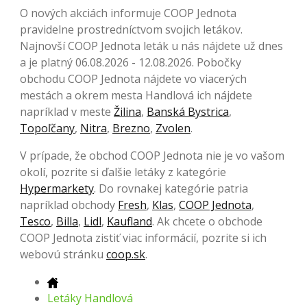
O nových akciách informuje COOP Jednota
pravidelne prostredníctvom svojich letákov.
Najnovší COOP Jednota leták u nás nájdete už dnes
a je platný 06.08.2026 - 12.08.2026. Pobočky
obchodu COOP Jednota nájdete vo viacerých
mestách a okrem mesta Handlová ich nájdete
napríklad v meste
Žilina
,
Banská Bystrica
,
Topoľčany
,
Nitra
,
Brezno
,
Zvolen
.
V prípade, že obchod COOP Jednota nie je vo vašom
okolí, pozrite si ďalšie letáky z kategórie
Hypermarkety
. Do rovnakej kategórie patria
napríklad obchody
Fresh
,
Klas
,
COOP Jednota
,
Tesco
,
Billa
,
Lidl
,
Kaufland
. Ak chcete o obchode
COOP Jednota zistiť viac informácií, pozrite si ich
webovú stránku
coop.sk
.
Letáky Handlová