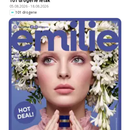
101 drogerie leták
05.08.2026
-
18.08.2026
101 drogerie