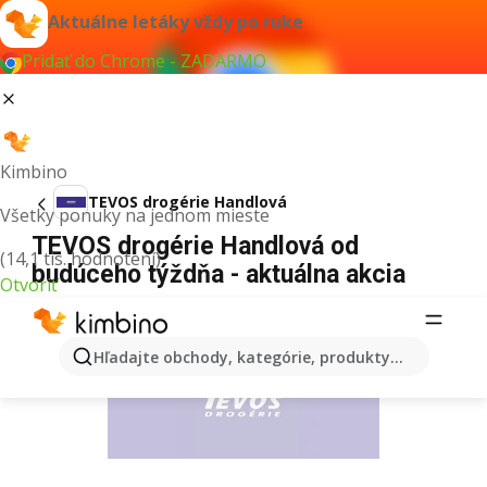
Aktuálne letáky vždy po ruke
Pridať do Chrome - ZADARMO
Kimbino
TEVOS drogérie Handlová
Všetky ponuky na jednom mieste
TEVOS drogérie Handlová od
(14,1 tis. hodnotení)
budúceho týždňa - aktuálna akcia
Otvoriť
REKLAMA
Hľadajte obchody, kategórie, produkty...