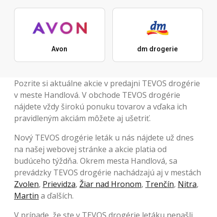
Avon
dm drogerie
Pozrite si aktuálne akcie v predajni TEVOS drogérie
v meste Handlová. V obchode TEVOS drogérie
nájdete vždy širokú ponuku tovarov a vďaka ich
pravidleným akciám môžete aj ušetriť.
Nový TEVOS drogérie leták u nás nájdete už dnes
na našej webovej stránke a akcie platia od
budúceho týždňa. Okrem mesta Handlová, sa
prevádzky TEVOS drogérie nachádzajú aj v mestách
Zvolen
,
Prievidza
,
Žiar nad Hronom
,
Trenčín
,
Nitra
,
Martin
a ďalších.
V prípade, že ste v TEVOS drogérie letáku nenašli