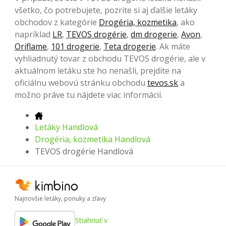
všetko, čo potrebujete, pozrite si aj ďalšie letáky
obchodov z kategórie
Drogéria, kozmetika
, ako
napríklad
LR
,
TEVOS drogérie
,
dm drogerie
,
Avon
,
Oriflame
,
101 drogerie
,
Teta drogerie
. Ak máte
vyhliadnutý tovar z obchodu TEVOS drogérie, ale v
aktuálnom letáku ste ho nenašli, prejdite na
oficiálnu webovú stránku obchodu
tevos.sk
a
možno práve tu nájdete viac informácií.
Letáky Handlová
Drogéria, kozmetika Handlová
TEVOS drogérie Handlová
Najnovšie letáky, ponuky a zľavy
Stiahnuť v