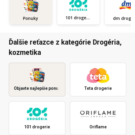
101 drogerie
Ponuky
dm d
Ďalšie reťazce z kategórie Drogéria,
kozmetika
Objavte najlepšie ponuky
Teta drogerie
101 drogerie
Oriflame