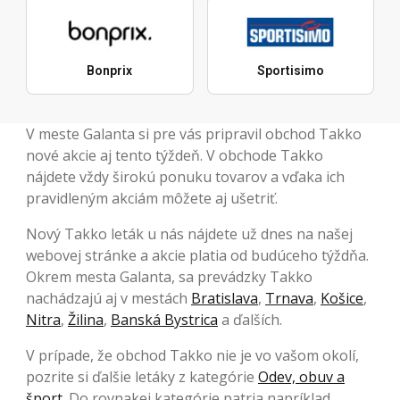
Bonprix
Sportisimo
V meste Galanta si pre vás pripravil obchod Takko
nové akcie aj tento týždeň. V obchode Takko
nájdete vždy širokú ponuku tovarov a vďaka ich
pravidleným akciám môžete aj ušetriť.
Nový Takko leták u nás nájdete už dnes na našej
webovej stránke a akcie platia od budúceho týždňa.
Okrem mesta Galanta, sa prevádzky Takko
nachádzajú aj v mestách
Bratislava
,
Trnava
,
Košice
,
Nitra
,
Žilina
,
Banská Bystrica
a ďalších.
V prípade, že obchod Takko nie je vo vašom okolí,
pozrite si ďalšie letáky z kategórie
Odev, obuv a
šport
. Do rovnakej kategórie patria napríklad