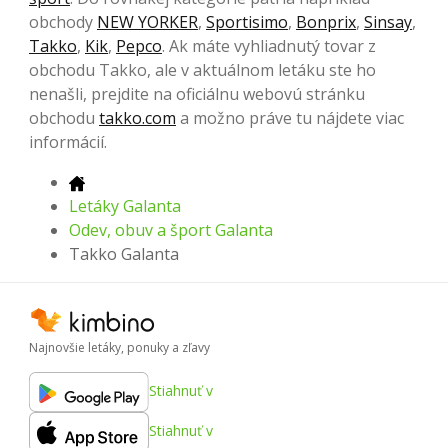
obchody
NEW YORKER
,
Sportisimo
,
Bonprix
,
Sinsay
,
Takko
,
Kik
,
Pepco
. Ak máte vyhliadnutý tovar z
obchodu Takko, ale v aktuálnom letáku ste ho
nenašli, prejdite na oficiálnu webovú stránku
obchodu
takko.com
a možno práve tu nájdete viac
informácií.
Letáky Galanta
Odev, obuv a šport Galanta
Takko Galanta
Najnovšie letáky, ponuky a zľavy
Stiahnuť v
Stiahnuť v