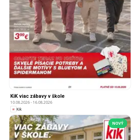
KiK viac zábavy v škole
10.08.2026
-
16.08.2026
Kik
NOVÝ