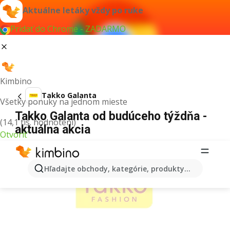
Aktuálne letáky vždy po ruke
Pridať do Chrome - ZADARMO
Kimbino
Takko Galanta
Všetky ponuky na jednom mieste
Takko Galanta od budúceho týždňa -
(14,1 tis. hodnotení)
aktuálna akcia
Otvoriť
REKLAMA
Hľadajte obchody, kategórie, produkty...