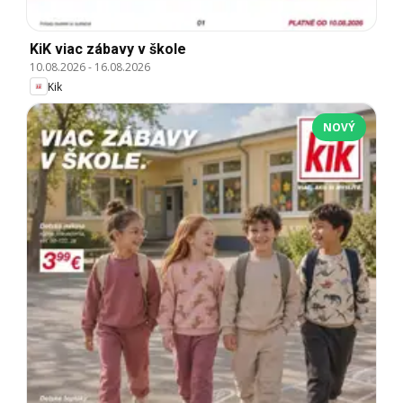
KiK viac zábavy v škole
10.08.2026
-
16.08.2026
Kik
NOVÝ