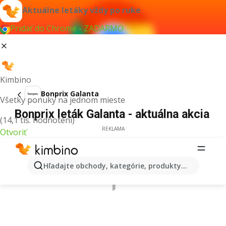
Aktuálne letáky vždy po ruke
Pridať do Chrome - ZADARMO
Kimbino
Bonprix Galanta
Všetky ponuky na jednom mieste
Bonprix leták Galanta - aktuálna akcia
(14,1 tis. hodnotení)
REKLAMA
Otvoriť
Hľadajte obchody, kategórie, produkty...