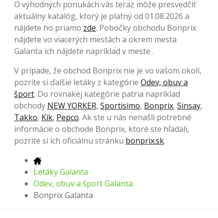
O výhodných ponukách vás teraz môže presvedčiť
aktuálny katalóg, ktorý je platný od 01.08.2026 a
nájdete ho priamo
zde
. Pobočky obchodu Bonprix
nájdete vo viacerých mestách a okrem mesta
Galanta ich nájdete napríklad v meste .
V prípade, že obchod Bonprix nie je vo vašom okolí,
pozrite si ďalšie letáky z kategórie
Odev, obuv a
šport
. Do rovnakej kategórie patria napríklad
obchody
NEW YORKER
,
Sportisimo
,
Bonprix
,
Sinsay
,
Takko
,
Kik
,
Pepco
. Ak ste u nás nenašli potrebné
informácie o obchode Bonprix, ktoré ste hľadali,
pozrite si ich oficiálnu stránku
bonprix.sk
.
Letáky Galanta
Odev, obuv a šport Galanta
Bonprix Galanta