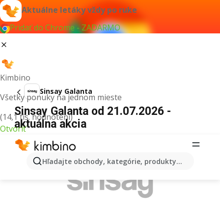
Aktuálne letáky vždy po ruke
Pridať do Chrome - ZADARMO
Kimbino
Sinsay Galanta
Všetky ponuky na jednom mieste
Sinsay Galanta od 21.07.2026 -
(14,1 tis. hodnotení)
aktuálna akcia
Otvoriť
REKLAMA
Hľadajte obchody, kategórie, produkty...