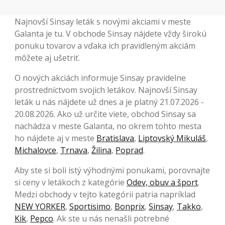
Najnovší Sinsay leták s novými akciami v meste
Galanta je tu. V obchode Sinsay nájdete vždy širokú
ponuku tovarov a vďaka ich pravidleným akciám
môžete aj ušetriť.
O nových akciách informuje Sinsay pravidelne
prostredníctvom svojich letákov. Najnovší Sinsay
leták u nás nájdete už dnes a je platný 21.07.2026 -
20.08.2026. Ako už určite viete, obchod Sinsay sa
nachádza v meste Galanta, no okrem tohto mesta
ho nájdete aj v meste
Bratislava
,
Liptovský Mikuláš
,
Michalovce
,
Trnava
,
Žilina
,
Poprad
.
Aby ste si boli istý výhodnými ponukami, porovnajte
si ceny v letákoch z kategórie
Odev, obuv a šport
.
Medzi obchody v tejto kategórii patria napríklad
NEW YORKER
,
Sportisimo
,
Bonprix
,
Sinsay
,
Takko
,
Kik
,
Pepco
. Ak ste u nás nenašli potrebné