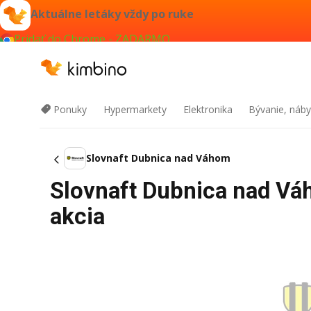
Aktuálne letáky vždy po ruke
Pridať do Chrome - ZADARMO
Ponuky
Hypermarkety
Elektronika
Bývanie, náby
Slovnaft Dubnica nad Váhom
Slovnaft Dubnica nad Vá
akcia