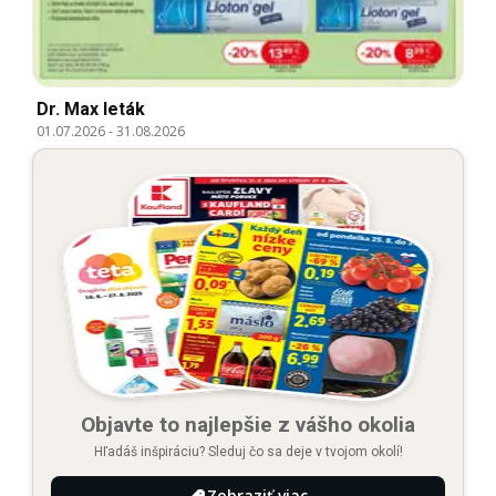
Dr. Max leták
01.07.2026
-
31.08.2026
Objavte to najlepšie z vášho okolia
Hľadáš inšpiráciu? Sleduj čo sa deje v tvojom okolí!
Zobraziť viac