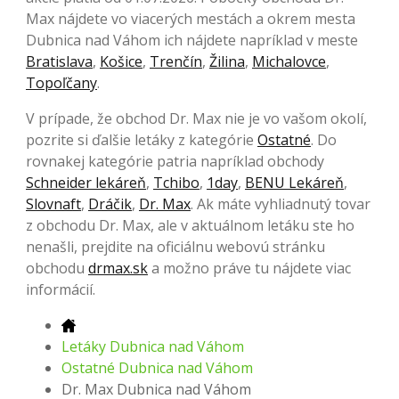
Max nájdete vo viacerých mestách a okrem mesta
Dubnica nad Váhom ich nájdete napríklad v meste
Bratislava
,
Košice
,
Trenčín
,
Žilina
,
Michalovce
,
Topoľčany
.
V prípade, že obchod Dr. Max nie je vo vašom okolí,
pozrite si ďalšie letáky z kategórie
Ostatné
. Do
rovnakej kategórie patria napríklad obchody
Schneider lekáreň
,
Tchibo
,
1day
,
BENU Lekáreň
,
Slovnaft
,
Dráčik
,
Dr. Max
. Ak máte vyhliadnutý tovar
z obchodu Dr. Max, ale v aktuálnom letáku ste ho
nenašli, prejdite na oficiálnu webovú stránku
obchodu
drmax.sk
a možno práve tu nájdete viac
informácií.
Letáky Dubnica nad Váhom
Ostatné Dubnica nad Váhom
Dr. Max Dubnica nad Váhom