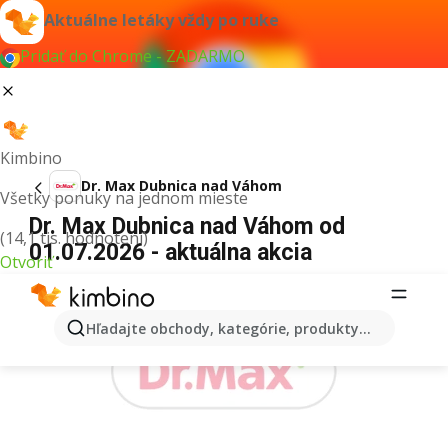
Aktuálne letáky vždy po ruke
Pridať do Chrome - ZADARMO
Kimbino
Dr. Max Dubnica nad Váhom
Všetky ponuky na jednom mieste
Dr. Max Dubnica nad Váhom od
(14,1 tis. hodnotení)
01.07.2026 - aktuálna akcia
Otvoriť
REKLAMA
Hľadajte obchody, kategórie, produkty...