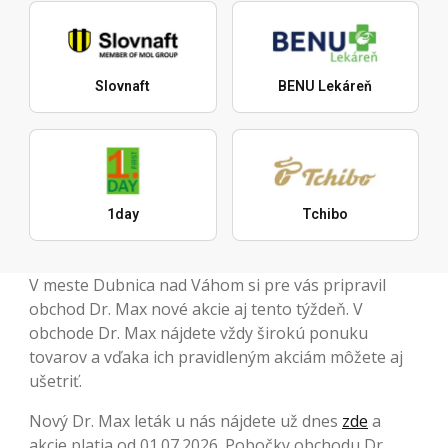
Slovnaft
BENU Lekáreň
1day
Tchibo
V meste Dubnica nad Váhom si pre vás pripravil
obchod Dr. Max nové akcie aj tento týždeň. V
obchode Dr. Max nájdete vždy širokú ponuku
tovarov a vďaka ich pravidleným akciám môžete aj
ušetriť.
Nový Dr. Max leták u nás nájdete už dnes
zde
a
akcie platia od 01.07.2026. Pobočky obchodu Dr.