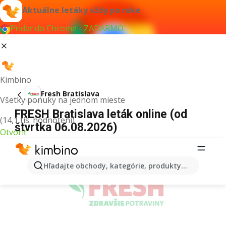
Aktuálne letáky vždy po ruke
Pridať do Chrome - ZADARMO
Kimbino
Fresh Bratislava
Všetky ponuky na jednom mieste
FRESH Bratislava leták online (od
(14,1 tis. hodnotení)
štvrtka 06.08.2026)
Otvoriť
REKLAMA
Hľadajte obchody, kategórie, produkty...