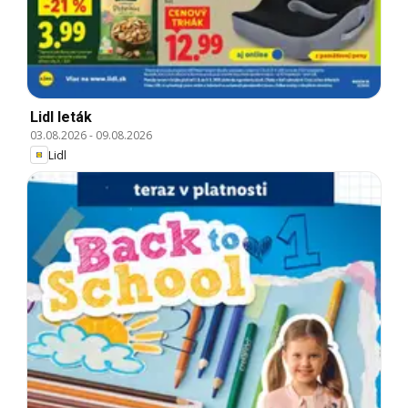
Lidl leták
03.08.2026
-
09.08.2026
Lidl