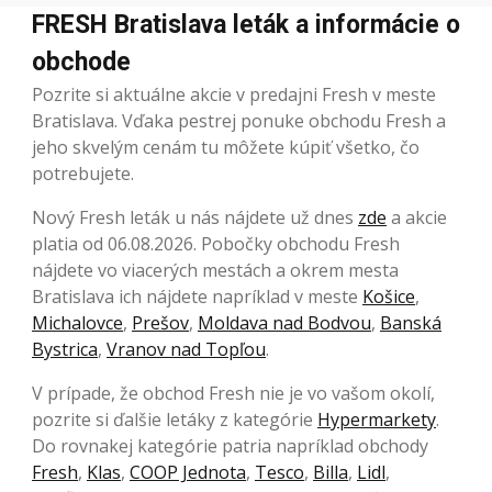
FRESH Bratislava leták a informácie o
obchode
Pozrite si aktuálne akcie v predajni Fresh v meste
Bratislava. Vďaka pestrej ponuke obchodu Fresh a
jeho skvelým cenám tu môžete kúpiť všetko, čo
potrebujete.
Nový Fresh leták u nás nájdete už dnes
zde
a akcie
platia od 06.08.2026. Pobočky obchodu Fresh
nájdete vo viacerých mestách a okrem mesta
Bratislava ich nájdete napríklad v meste
Košice
,
Michalovce
,
Prešov
,
Moldava nad Bodvou
,
Banská
Bystrica
,
Vranov nad Topľou
.
V prípade, že obchod Fresh nie je vo vašom okolí,
pozrite si ďalšie letáky z kategórie
Hypermarkety
.
Do rovnakej kategórie patria napríklad obchody
Fresh
,
Klas
,
COOP Jednota
,
Tesco
,
Billa
,
Lidl
,