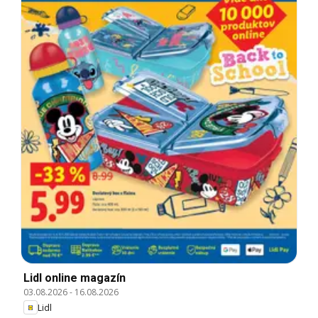
Lidl online magazín
03.08.2026
-
16.08.2026
Lidl