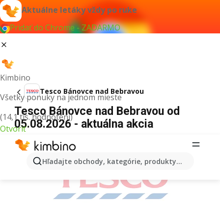
Aktuálne letáky vždy po ruke
Pridať do Chrome - ZADARMO
Kimbino
Tesco Bánovce nad Bebravou
Všetky ponuky na jednom mieste
Tesco Bánovce nad Bebravou od
(14,1 tis. hodnotení)
05.08.2026 - aktuálna akcia
Otvoriť
REKLAMA
Hľadajte obchody, kategórie, produkty...