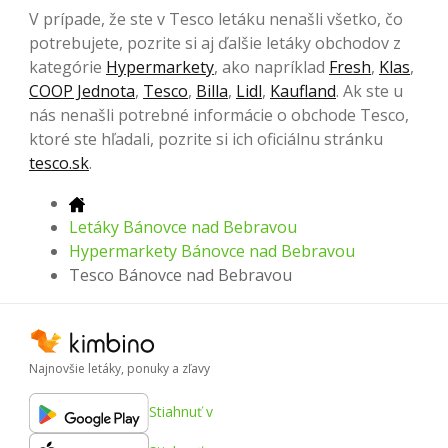
V prípade, že ste v Tesco letáku nenašli všetko, čo
potrebujete, pozrite si aj ďalšie letáky obchodov z
kategórie
Hypermarkety
, ako napríklad
Fresh
,
Klas
,
COOP Jednota
,
Tesco
,
Billa
,
Lidl
,
Kaufland
. Ak ste u
nás nenašli potrebné informácie o obchode Tesco,
ktoré ste hľadali, pozrite si ich oficiálnu stránku
tesco.sk
.
Letáky Bánovce nad Bebravou
Hypermarkety Bánovce nad Bebravou
Tesco Bánovce nad Bebravou
Najnovšie letáky, ponuky a zľavy
Stiahnuť v