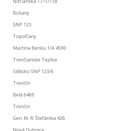
Nitrianska 1771/118
Bošany
SNP 123
Topoľčany
Martina Benku 1/A 4590
Trenčianske Teplice
Sídlisko SNP 123/6
Trenčín
Belá 6469
Trenčín
Gen. M. R. Štefánika 426
Nová Dubnica