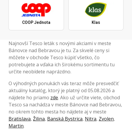
COOP Jednota
Klas
Najnovší Tesco leták s novými akciami v meste
Bánovce nad Bebravou je tu. Za skvelé ceny si
môžete v obchode Tesco kúpiť všetko, čo
potrebujete a vďaka ich širokému sortimentu tu
určite neobídete naprázdno.
O výhodných ponukách vás teraz môže presvedčiť
aktuálny katalóg, ktorý je platný od 05.08.2026 a
nájdete ho priamo
zde
. Ako už určite viete, obchod
Tesco sa nachádza v meste Bánovce nad Bebravou,
no okrem tohto mesta ho nájdete aj v meste
Bratislava
,
Žilina
,
Banská Bystrica
,
Nitra
,
Zvolen
,
Martin
.