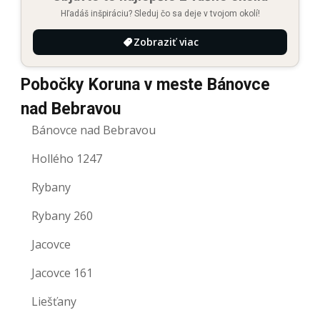
Hľadáš inšpiráciu? Sleduj čo sa deje v tvojom okolí!
Zobraziť viac
Pobočky Koruna v meste Bánovce
nad Bebravou
Bánovce nad Bebravou
Hollého 1247
Rybany
Rybany 260
Jacovce
Jacovce 161
Liešťany