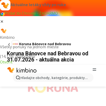
Aktuálne letáky vždy po ruke
Pridať do Chrome - ZADARMO
Kimbino
Koruna Bánovce nad Bebravou
Všetky ponuky na jednom mieste
Koruna Bánovce nad Bebravou od
(14,1 tis. hodnotení)
31.07.2026 - aktuálna akcia
Otvoriť
REKLAMA
Hľadajte obchody, kategórie, produkty...