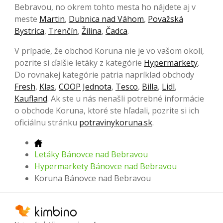
Bebravou, no okrem tohto mesta ho nájdete aj v
meste
Martin
,
Dubnica nad Váhom
,
Považská
Bystrica
,
Trenčín
,
Žilina
,
Čadca
.
V prípade, že obchod Koruna nie je vo vašom okolí,
pozrite si ďalšie letáky z kategórie
Hypermarkety
.
Do rovnakej kategórie patria napríklad obchody
Fresh
,
Klas
,
COOP Jednota
,
Tesco
,
Billa
,
Lidl
,
Kaufland
. Ak ste u nás nenašli potrebné informácie
o obchode Koruna, ktoré ste hľadali, pozrite si ich
oficiálnu stránku
potravinykoruna.sk
.
Letáky Bánovce nad Bebravou
Hypermarkety Bánovce nad Bebravou
Koruna Bánovce nad Bebravou