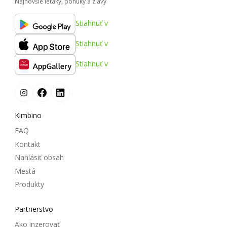
Najnovšie letáky, ponuky a zľavy
Stiahnuť v
Stiahnuť v
Stiahnuť v
Kimbino
FAQ
Kontakt
Nahlásiť obsah
Mestá
Produkty
Partnerstvo
Ako inzerovať