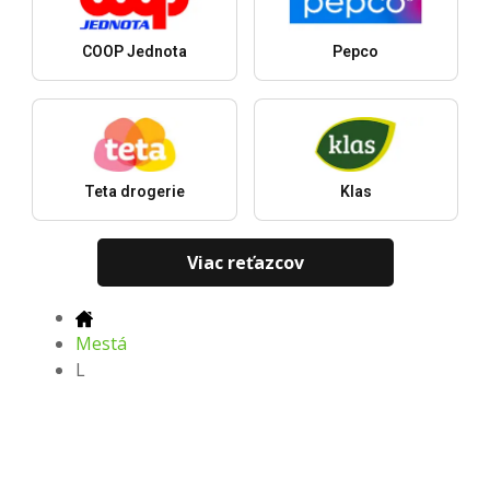
COOP Jednota
Pepco
Teta drogerie
Klas
Viac reťazcov
Mestá
L
Najnovšie letáky, ponuky a zľavy