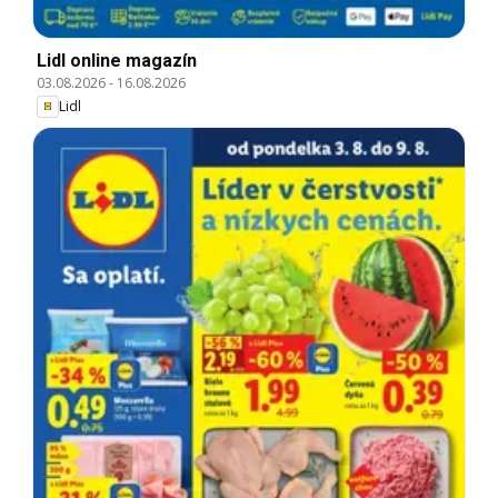
Lidl online magazín
03.08.2026
-
16.08.2026
Lidl