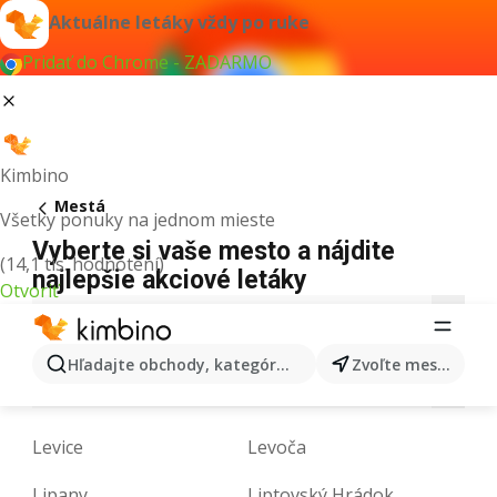
Aktuálne letáky vždy po ruke
Pridať do Chrome - ZADARMO
Kimbino
Mestá
Všetky ponuky na jednom mieste
Vyberte si vaše mesto a nájdite
(14,1 tis. hodnotení)
najlepšie akciové letáky
Otvoriť
B
C
D
F
G
H
I
K
L
Hľadajte obchody, kategórie, produkty...
Zvoľte mesto
M
N
P
R
S
T
V
Z
Levice
Levoča
Lipany
Liptovský Hrádok