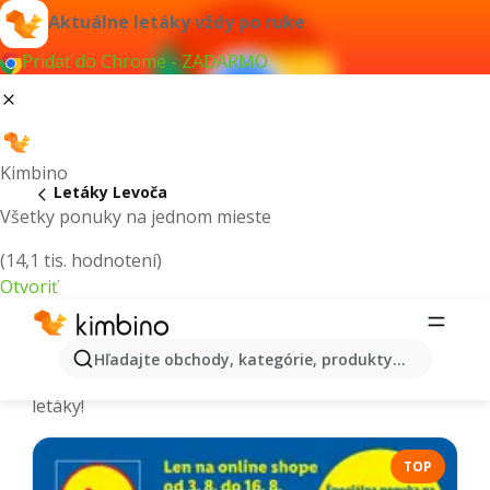
Aktuálne letáky vždy po ruke
Pridať do Chrome - ZADARMO
Kimbino
Letáky Levoča
Všetky ponuky na jednom mieste
(14,1 tis. hodnotení)
Otvoriť
Levoča - Aktuálne letáky a katalógy
Hľadajte obchody, kategórie, produkty...
Vyberáme tie najaktuálnejšie a najobľúbenejšie
letáky!
TOP