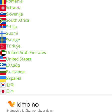
România
Schweiz
Slovenija
South Africa
Srbija
Suomi
Sverige
Türkiye
United Arab Emirates
United States
Ελλάδα
България
Україна
한국
日本
Najnovšie letáky, ponuky a zľavy