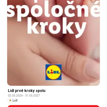
Lidl prvé kroky spolu
02.03.2026
-
31.03.2027
Lidl