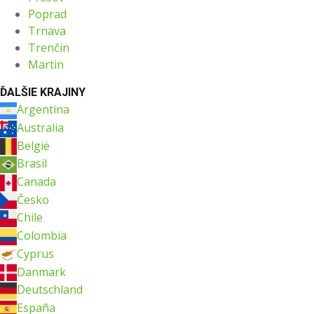
Poprad
Trnava
Trenčín
Martin
ĎALŠIE KRAJINY
Argentina
Australia
België
Brasil
Canada
Česko
Chile
Colombia
Cyprus
Danmark
Deutschland
España