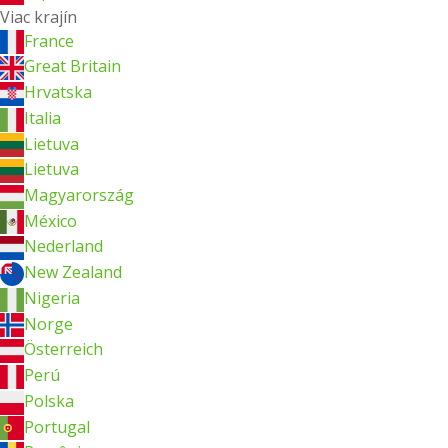
Viac krajín
France
Great Britain
Hrvatska
Italia
Lietuva
Lietuva
Magyarország
México
Nederland
New Zealand
Nigeria
Norge
Österreich
Perú
Polska
Portugal