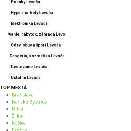
Ponuky
Levoča
Hypermarkety
Levoča
Elektronika
Levoča
Bývanie, nábytok, záhrada
Levoča
Odev, obuv a šport
Levoča
Drogéria, kozmetika
Levoča
Cestovanie
Levoča
Ostatné
Levoča
TOP MESTÁ
Bratislava
Banská Bystrica
Nitra
Žilina
Košice
Prešov