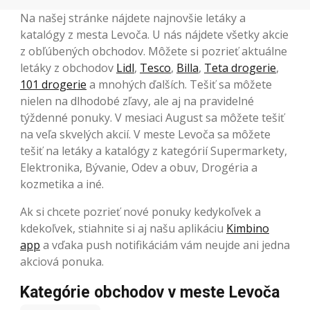
Na našej stránke nájdete najnovšie letáky a
katalógy z mesta Levoča. U nás nájdete všetky akcie
z obľúbených obchodov. Môžete si pozrieť aktuálne
letáky z obchodov
Lidl
,
Tesco
,
Billa
,
Teta drogerie
,
101 drogerie
a mnohých ďalších. Tešiť sa môžete
nielen na dlhodobé zľavy, ale aj na pravidelné
týždenné ponuky. V mesiaci August sa môžete tešiť
na veľa skvelých akcií. V meste Levoča sa môžete
tešiť na letáky a katalógy z kategórií Supermarkety,
Elektronika, Bývanie, Odev a obuv, Drogéria a
kozmetika a iné.
Ak si chcete pozrieť nové ponuky kedykoľvek a
kdekoľvek, stiahnite si aj našu aplikáciu
Kimbino
app
a vďaka push notifikáciám vám neujde ani jedna
akciová ponuka.
Kategórie obchodov v meste Levoča