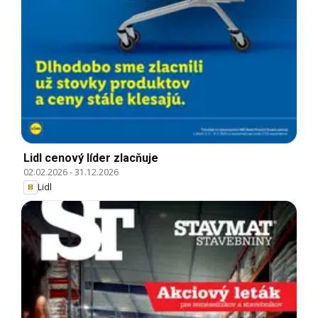
Lidl cenový líder zlacňuje
02.02.2026
-
31.12.2026
Lidl