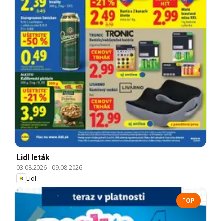
Lidl leták
03.08.2026
-
09.08.2026
Lidl
TOP