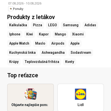
07.08.2026
-
10.08.2026
Ponuky
Produkty z letákov
Kalkulačka
Pizza
LEGO
Samsung
Adidas
Iphone
Kiwi
Kapor
Mango
Xiaomi
Apple Watch
Maslo
Airpods
Apple
Kuchynská linka
Ashwagandha
Sodastream
Krúpy
Teplovzdušná frítéza
Kvety
Top reťazce
Objavte najlepšie ponuky
Lidl