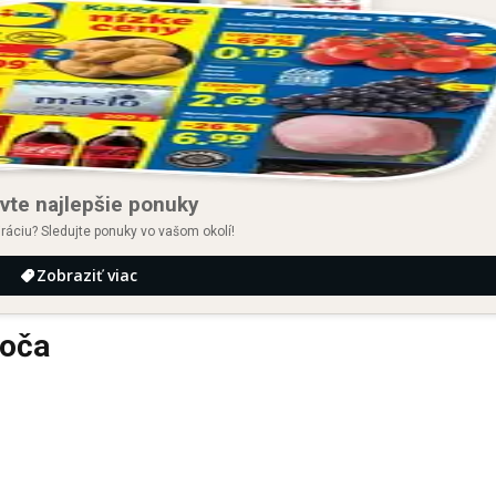
vte najlepšie ponuky
iráciu? Sledujte ponuky vo vašom okolí!
Zobraziť viac
voča