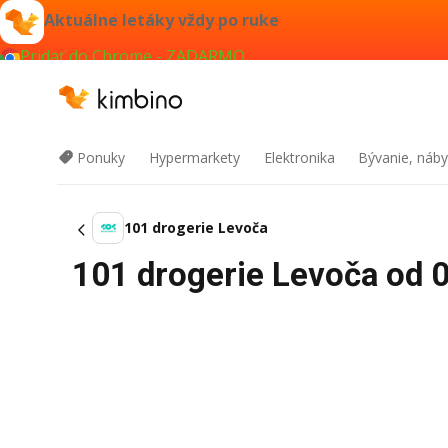
Aktuálne letáky vždy po ruke
Pridať do Chrome - ZADARMO
Ponuky
Hypermarkety
Elektronika
Bývanie, náby
101 drogerie Levoča
101 drogerie Levoča od 0