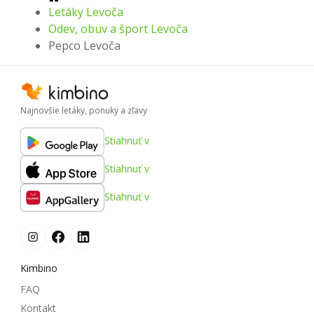
Letáky Levoča
Odev, obuv a šport Levoča
Pepco Levoča
Najnovšie letáky, ponuky a zľavy
Stiahnuť v
Stiahnuť v
Stiahnuť v
Kimbino
FAQ
Kontakt