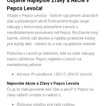
Objavte Najlepšie Zľavy a Akcie v
Pepco Levoča!
Vitajte v Pepco Levoča - Vašom raji plnom úžasných
zľav a pôvabných akcií! Pretransformujte svoje
nákupy v historickej atmosfére Levoče s
neodolatelnými ponukami od Pepco. Rozžiarite svoj
šatník, oživte váš domov a nájdite praktické kúsky
pre každý deň - všetko to a viac na jednom mieste!
Pobočka v Levoči je miestom, kde sa vaše nákupy
stanú zážitkom. Pepco nájdete v Levoči na
nasledovnej adrese:
Adresa: Pri podkove 1361/7, 054 01 Levoča
Najnovšie Akcie a Zľavy v Pepco Levoča
Čo je to nakupovanie bez zľav a akcií? V Pepco sú
zľavy vášeň! Urobte si radosť s:
Štýlovou módou pre celú rodinu,