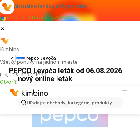
Aktuálne letáky vždy po ruke
Pridať do Chrome - ZADARMO
Kimbino
Pepco Levoča
Všetky ponuky na jednom mieste
PEPCO Levoča leták od 06.08.2026
(14,1 tis. hodnotení)
→ nový online leták
Otvoriť
REKLAMA
Hľadajte obchody, kategórie, produkty...