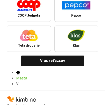
COOP Jednota
Pepco
Teta drogerie
Klas
Viac reťazcov
Mestá
V