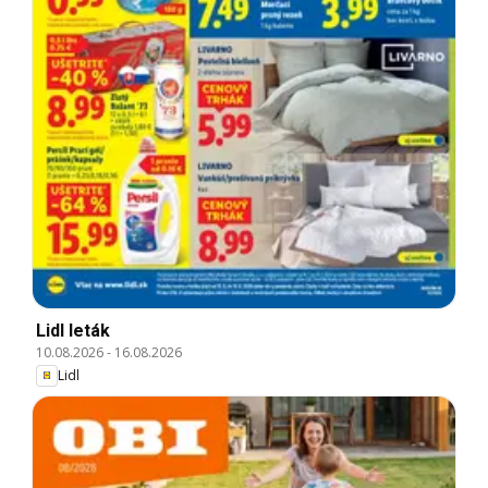
Lidl leták
10.08.2026
-
16.08.2026
Lidl