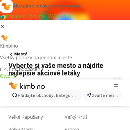
Aktuálne letáky vždy po ruke
Pridať do Chrome - ZADARMO
Kimbino
Mestá
Všetky ponuky na jednom mieste
Vyberte si vaše mesto a nájdite
(14,1 tis. hodnotení)
najlepšie akciové letáky
Otvoriť
B
C
D
F
G
H
I
K
L
Hľadajte obchody, kategórie, produkty...
Zvoľte mesto
M
N
P
R
S
T
V
Z
Veľké Kapušany
Veľký Krtíš
Veľký Meder
Vráble