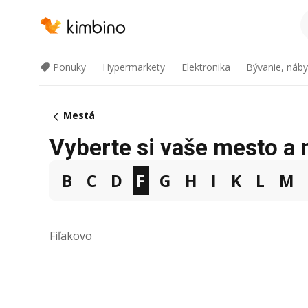
Ponuky
Hypermarkety
Elektronika
Bývanie, náby
Mestá
Vyberte si vaše mesto a n
B
C
D
F
G
H
I
K
L
M
Fiľakovo