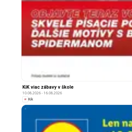
KiK viac zábavy v škole
10.08.2026
-
16.08.2026
Kik