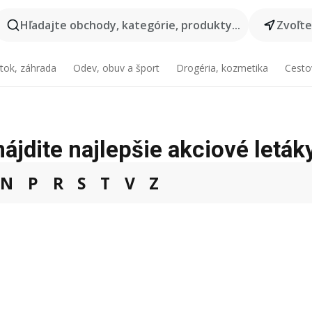
Hľadajte obchody, kategórie, produkty...
Zvoľt
tok, záhrada
Odev, obuv a šport
Drogéria, kozmetika
Cesto
ájdite najlepšie akciové leták
N
P
R
S
T
V
Z