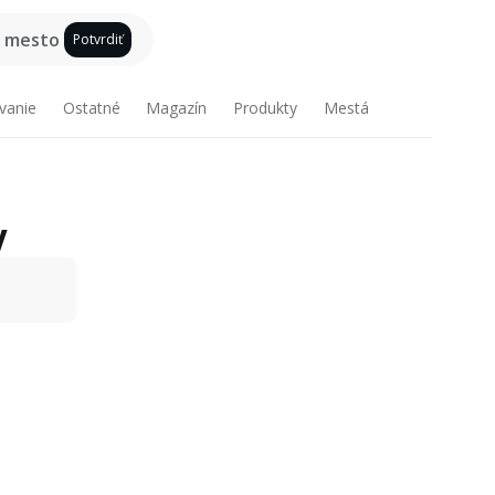
e mesto
Potvrdiť
vanie
Ostatné
Magazín
Produkty
Mestá
y