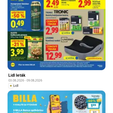
Lidl leták
03.08.2026
-
09.08.2026
Lidl