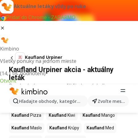
Aktuálne letáky vždy po ruke
Pridať do Chrome - ZADARMO
Kimbino
Kaufland Urpiner
Všetky ponuky na jednom mieste
Kaufland Urpiner akcia - aktuálny
(14,1 tis. hodnotení)
leták
Otvoriť
Pre daný výraz sme nenašli žiadne výsledky.
Ďalšie produkty v obchodoch
Hľadajte obchody, kategórie, produkty...
Zvoľte mesto
Kaufland
Kaufland
Pizza
Kaufland
Kiwi
Kaufland
Mango
Kaufland
Maslo
Kaufland
Krúpy
Kaufland
Med