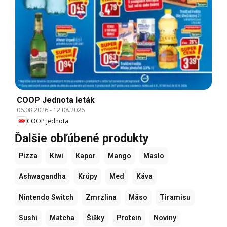
COOP Jednota leták
06.08.2026
-
12.08.2026
COOP Jednota
Ďalšie obľúbené produkty
Pizza
Kiwi
Kapor
Mango
Maslo
Ashwagandha
Krúpy
Med
Káva
Nintendo Switch
Zmrzlina
Mäso
Tiramisu
Sushi
Matcha
Šišky
Protein
Noviny