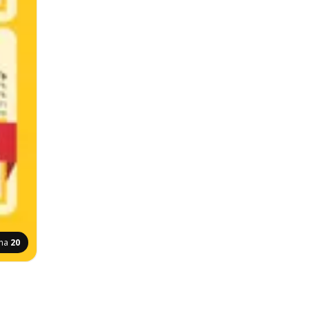
ana
20