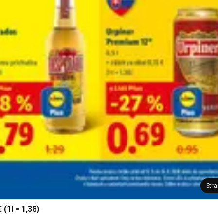
Str
 (1l = 1,38)