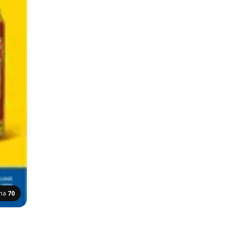
ana
70