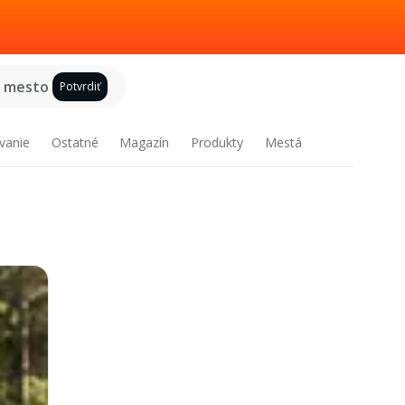
e mesto
Potvrdiť
vanie
Ostatné
Magazín
Produkty
Mestá