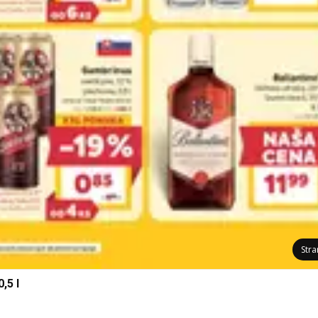
Str
,5 l