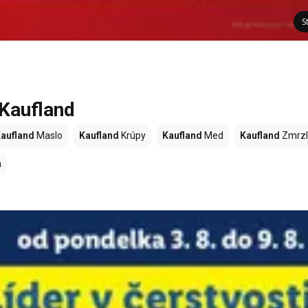
S
 Kaufland
aufland
Maslo
Kaufland
Krúpy
Kaufland
Med
Kaufland
Zmrzl
a