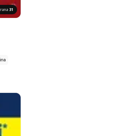
trana
31
ina