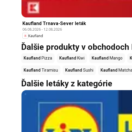
Kaufland Trnava-Sever leták
06.08.2026
-
12.08.2026
Kaufland
Ďalšie produkty v obchodoch
Kaufland
Pizza
Kaufland
Kiwi
Kaufland
Mango
K
Kaufland
Tiramisu
Kaufland
Sushi
Kaufland
Match
Ďalšie letáky z kategórie