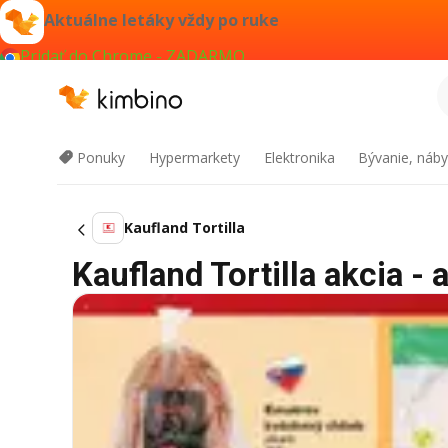
Aktuálne letáky vždy po ruke
Pridať do Chrome - ZADARMO
Ponuky
Hypermarkety
Elektronika
Bývanie, náby
Kaufland Tortilla
Kaufland Tortilla akcia - 