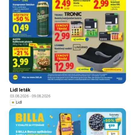
Lidl leták
03.08.2026
-
09.08.2026
Lidl