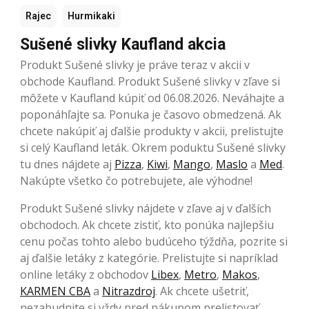
Rajec
Hurmikaki
Sušené slivky Kaufland akcia
Produkt Sušené slivky je práve teraz v akcii v
obchode Kaufland. Produkt Sušené slivky v zľave si
môžete v Kaufland kúpiť od 06.08.2026. Neváhajte a
poponáhľajte sa. Ponuka je časovo obmedzená. Ak
chcete nakúpiť aj ďalšie produkty v akcii, prelistujte
si celý Kaufland leták. Okrem poduktu Sušené slivky
tu dnes nájdete aj
Pizza
,
Kiwi
,
Mango
,
Maslo
a
Med
.
Nakúpte všetko čo potrebujete, ale výhodne!
Produkt Sušené slivky nájdete v zľave aj v ďalších
obchodoch. Ak chcete zistiť, kto ponúka najlepšiu
cenu počas tohto alebo budúceho týždňa, pozrite si
aj ďalšie letáky z kategórie. Prelistujte si napríklad
online letáky z obchodov
Libex
,
Metro
,
Makos
,
KARMEN CBA
a
Nitrazdroj
. Ak chcete ušetriť,
nezabudnite si vždy pred nákupom prelistovať