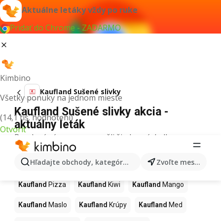
Aktuálne letáky vždy po ruke
Pridať do Chrome - ZADARMO
Kimbino
Kaufland Sušené slivky
Všetky ponuky na jednom mieste
Kaufland Sušené slivky akcia -
(14,1 tis. hodnotení)
aktuálny leták
Otvoriť
Pre daný výraz sme nenašli žiadne výsledky.
Ďalšie produkty v obchodoch
Hľadajte obchody, kategórie, produkty...
Zvoľte mesto
Kaufland
Kaufland
Pizza
Kaufland
Kiwi
Kaufland
Mango
Kaufland
Maslo
Kaufland
Krúpy
Kaufland
Med