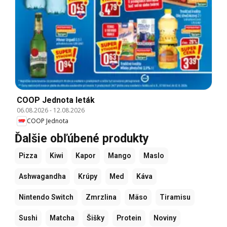
COOP Jednota leták
06.08.2026
-
12.08.2026
COOP Jednota
Ďalšie obľúbené produkty
Pizza
Kiwi
Kapor
Mango
Maslo
Ashwagandha
Krúpy
Med
Káva
Nintendo Switch
Zmrzlina
Mäso
Tiramisu
Sushi
Matcha
Šišky
Protein
Noviny