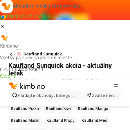
Aktuálne letáky vždy po ruke
Pridať do Chrome - ZADARMO
Kimbino
Kaufland Sunquick
Všetky ponuky na jednom mieste
Kaufland Sunquick akcia - aktuálny
(14,1 tis. hodnotení)
leták
Otvoriť
Pre daný výraz sme nenašli žiadne výsledky.
Ďalšie produkty v obchodoch
Hľadajte obchody, kategórie, produkty...
Zvoľte mesto
Kaufland
Kaufland
Pizza
Kaufland
Kiwi
Kaufland
Mango
Kaufland
Maslo
Kaufland
Krúpy
Kaufland
Med