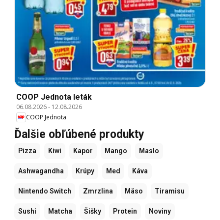
COOP Jednota leták
06.08.2026
-
12.08.2026
COOP Jednota
Ďalšie obľúbené produkty
Pizza
Kiwi
Kapor
Mango
Maslo
Ashwagandha
Krúpy
Med
Káva
Nintendo Switch
Zmrzlina
Mäso
Tiramisu
Sushi
Matcha
Šišky
Protein
Noviny