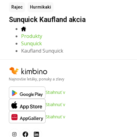
Rajec
Hurmikaki
Sunquick Kaufland akcia
Produkty
Sunquick
Kaufland Sunquick
Najnovšie letáky, ponuky a zľavy
Stiahnuť v
Stiahnuť v
Stiahnuť v