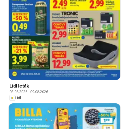
Lidl leták
03.08.2026
-
09.08.2026
Lidl