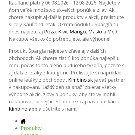
Kaufland platný 06.08.2026 - 12.08.2026. Nájdete v
ňom veľké množstvo skvelých ponúk a zliav. Ak
chcete nakúpiť aj ďalšie produkty v akcii, prelistujte
si celý Kaufland leták. Okrem poduktu Špargľa tu
dnes nájdete aj
Pizza
,
Kiwi
,
Mango
,
Maslo
a
Med
.
Nakúpte všetko čo potrebujete, ale výhodne!
Produkt Špargľa nájdete v zľave aj v ďalších
obchodoch. Ak chcete zistiť, kto ponúka najlepšiu
cenu počas tohto alebo budúceho týždňa, pozrite si
aj ďalšie letáky z kategórie. Prelistujte si napríklad
online letáky z obchodov .
Kimbino.sk
je váš partner
v nakupovaní. Každý deň sa snaží zbierať všetky
výhodné akcie, zľavy a ponuky, aby ste vy mohli
nakupovať lacnejšie. Stiahnite si aj našu aplikáciu
Kimbino app
a ušetrite s nami.
Produkty