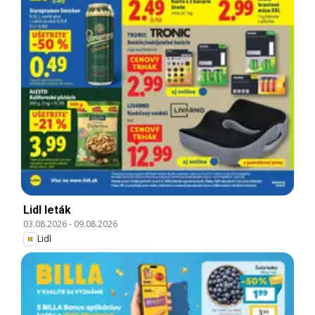
Lidl leták
03.08.2026
-
09.08.2026
Lidl