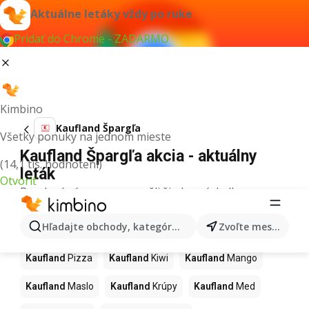
Aktuálne letáky vždy po ruke
Pridať do Chrome - ZADARMO
Kimbino
Kaufland Špargľa
Všetky ponuky na jednom mieste
Kaufland Špargľa akcia - aktuálny
(14,1 tis. hodnotení)
leták
Otvoriť
Pre daný výraz sme nenašli žiadne výsledky.
Ďalšie produkty v obchodoch
Hľadajte obchody, kategórie, produkty...
Zvoľte mesto
Kaufland
Kaufland
Pizza
Kaufland
Kiwi
Kaufland
Mango
Kaufland
Maslo
Kaufland
Krúpy
Kaufland
Med