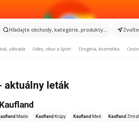
Hľadajte obchody, kategórie, produkty...
Zvoľt
tok, záhrada
Odev, obuv a šport
Drogéria, kozmetika
Cesto
 aktuálny leták
 Kaufland
aufland
Maslo
Kaufland
Krúpy
Kaufland
Med
Kaufland
Zmrzl