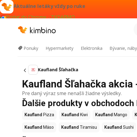
Aktuálne letáky vždy po ruke
Pridať do Chrome - ZADARMO
Ponuky
Hypermarkety
Elektronika
Bývanie, náby
Kaufland Šľahačka
Kaufland Šľahačka akcia -
Pre daný výraz sme nenašli žiadne výsledky.
Ďalšie produkty v obchodoch
Kaufland
Pizza
Kaufland
Kiwi
Kaufland
Mango
K
Kaufland
Mäso
Kaufland
Tiramisu
Kaufland
Sushi