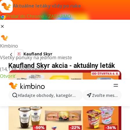
Aktuálne letáky vždy po ruke
Pridať do Chrome - ZADARMO
Kimbino
Kaufland Skyr
Všetky ponuky na jednom mieste
Kaufland Skyr akcia - aktuálny leták
(14,1 tis. hodnotení)
Otvoriť
Hľadajte obchody, kategórie, produkty...
Zvoľte mesto