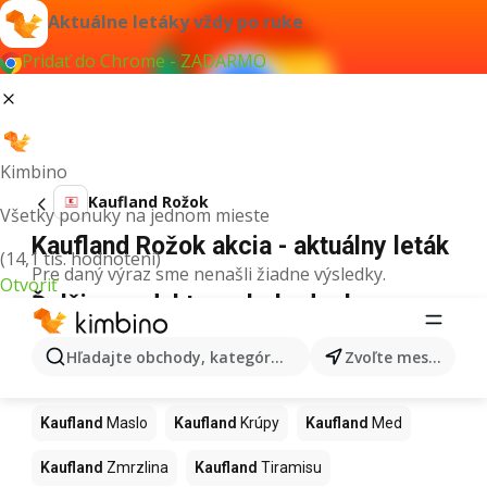
Aktuálne letáky vždy po ruke
Pridať do Chrome - ZADARMO
Kimbino
Kaufland Rožok
Všetky ponuky na jednom mieste
Kaufland Rožok akcia - aktuálny leták
(14,1 tis. hodnotení)
Pre daný výraz sme nenašli žiadne výsledky.
Otvoriť
Ďalšie produkty v obchodoch
Kaufland
Hľadajte obchody, kategórie, produkty...
Zvoľte mesto
Kaufland
Pizza
Kaufland
Kiwi
Kaufland
Mango
Kaufland
Maslo
Kaufland
Krúpy
Kaufland
Med
Kaufland
Zmrzlina
Kaufland
Tiramisu