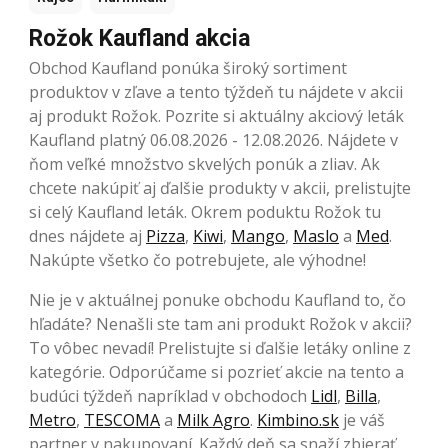
Rožok Kaufland akcia
Obchod Kaufland ponúka široký sortiment
produktov v zľave a tento týždeň tu nájdete v akcii
aj produkt Rožok. Pozrite si aktuálny akciový leták
Kaufland platný 06.08.2026 - 12.08.2026. Nájdete v
ňom veľké množstvo skvelých ponúk a zliav. Ak
chcete nakúpiť aj ďalšie produkty v akcii, prelistujte
si celý Kaufland leták. Okrem poduktu Rožok tu
dnes nájdete aj
Pizza
,
Kiwi
,
Mango
,
Maslo
a
Med
.
Nakúpte všetko čo potrebujete, ale výhodne!
Nie je v aktuálnej ponuke obchodu Kaufland to, čo
hľadáte? Nenašli ste tam ani produkt Rožok v akcii?
To vôbec nevadí! Prelistujte si ďalšie letáky online z
kategórie. Odporúčame si pozrieť akcie na tento a
budúci týždeň napríklad v obchodoch
Lidl
,
Billa
,
Metro
,
TESCOMA
a
Milk Agro
.
Kimbino.sk
je váš
partner v nakupovaní. Každý deň sa snaží zbierať