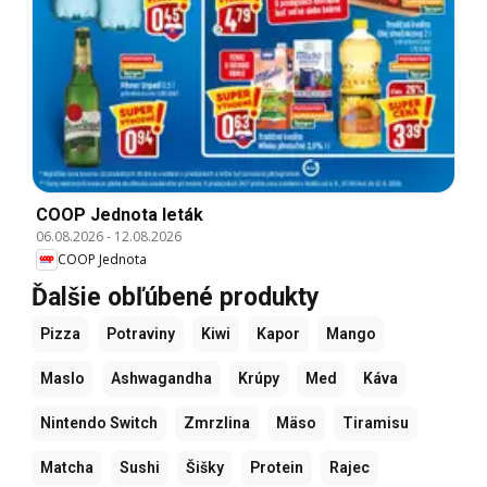
COOP Jednota leták
06.08.2026
-
12.08.2026
COOP Jednota
Ďalšie obľúbené produkty
Pizza
Potraviny
Kiwi
Kapor
Mango
Maslo
Ashwagandha
Krúpy
Med
Káva
Nintendo Switch
Zmrzlina
Mäso
Tiramisu
Matcha
Sushi
Šišky
Protein
Rajec