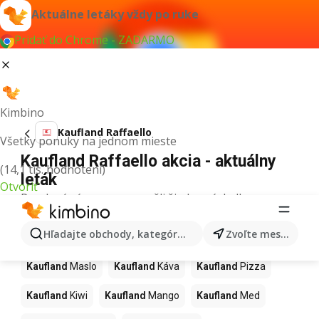
Aktuálne letáky vždy po ruke
Pridať do Chrome - ZADARMO
Kimbino
Kaufland Raffaello
Všetky ponuky na jednom mieste
Kaufland Raffaello akcia - aktuálny
(14,1 tis. hodnotení)
leták
Otvoriť
Pre daný výraz sme nenašli žiadne výsledky.
Ďalšie produkty v obchodoch
Hľadajte obchody, kategórie, produkty...
Zvoľte mesto
Kaufland
Kaufland
Maslo
Kaufland
Káva
Kaufland
Pizza
Kaufland
Kiwi
Kaufland
Mango
Kaufland
Med