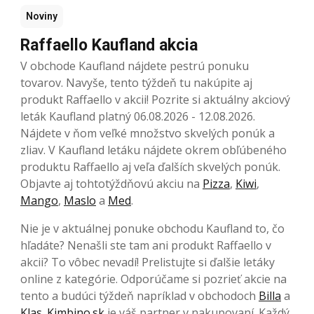
Noviny
Raffaello Kaufland akcia
V obchode Kaufland nájdete pestrú ponuku
tovarov. Navyše, tento týždeň tu nakúpite aj
produkt Raffaello v akcii! Pozrite si aktuálny akciový
leták Kaufland platný 06.08.2026 - 12.08.2026.
Nájdete v ňom veľké množstvo skvelých ponúk a
zliav. V Kaufland letáku nájdete okrem obľúbeného
produktu Raffaello aj veľa ďalších skvelých ponúk.
Objavte aj tohtotýždňovú akciu na
Pizza
,
Kiwi
,
Mango
,
Maslo
a
Med
.
Nie je v aktuálnej ponuke obchodu Kaufland to, čo
hľadáte? Nenašli ste tam ani produkt Raffaello v
akcii? To vôbec nevadí! Prelistujte si ďalšie letáky
online z kategórie. Odporúčame si pozrieť akcie na
tento a budúci týždeň napríklad v obchodoch
Billa
a
Klas
.
Kimbino.sk
je váš partner v nakupovaní. Každý