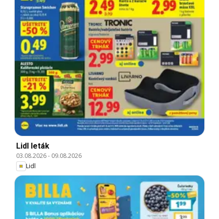
Lidl leták
03.08.2026
-
09.08.2026
Lidl