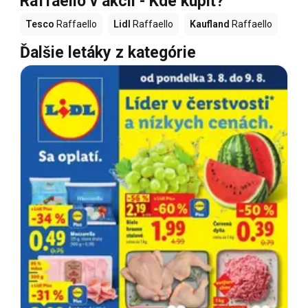
Raffaello v akcii - Kde kúpiť?
Tesco
Raffaello
Lidl
Raffaello
Kaufland
Raffaello
Ďalšie letáky z kategórie