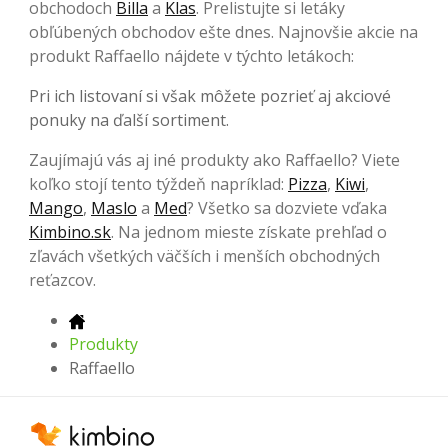
obchodoch
Billa
a
Klas
. Prelistujte si letáky
obľúbených
obchodov ešte dnes. Najnovšie akcie na
produkt Raffaello nájdete v týchto letákoch:
Pri ich listovaní si však môžete pozrieť aj akciové
ponuky na ďalší sortiment.
Zaujímajú vás aj iné produkty ako Raffaello? Viete
koľko stojí tento týždeň napríklad:
Pizza
,
Kiwi
,
Mango
,
Maslo
a
Med
? Všetko sa dozviete vďaka
Kimbino.sk
. Na jednom mieste získate prehľad o
zľavách všetkých väčších i menších obchodných
reťazcov.
Produkty
Raffaello