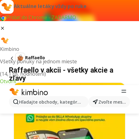
Aktuálne letáky vždy po ruke
Pridať do Chrome - ZADARMO
Kimbino
Raffaello
Všetky ponuky na jednom mieste
Raffaello v akcii - všetky akcie a
(14,1 tis. hodnotení)
zľavy
Otvoriť
Hľadajte obchody, kategórie, produkty...
Zvoľte mesto