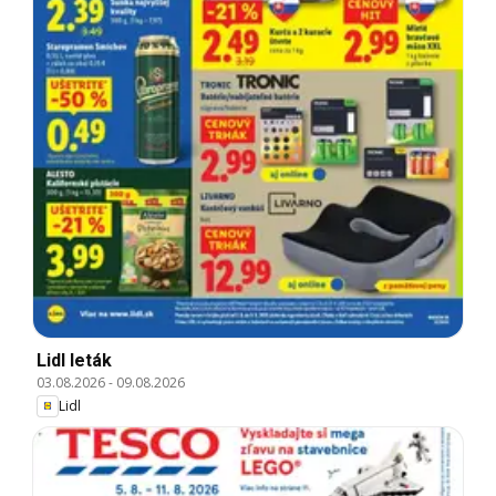
Lidl leták
03.08.2026
-
09.08.2026
Lidl