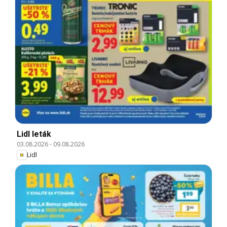
Lidl leták
03.08.2026
-
09.08.2026
Lidl