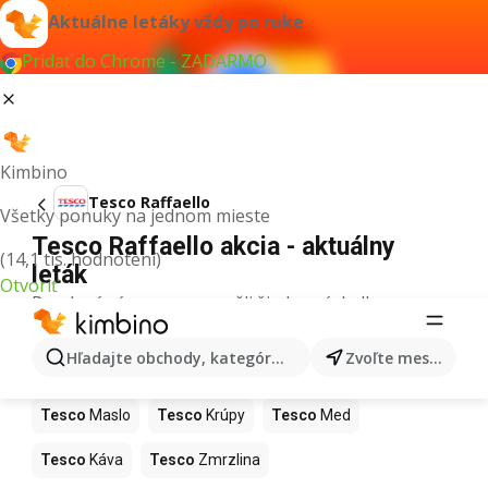
Aktuálne letáky vždy po ruke
Pridať do Chrome - ZADARMO
Kimbino
Tesco Raffaello
Všetky ponuky na jednom mieste
Tesco Raffaello akcia - aktuálny
(14,1 tis. hodnotení)
leták
Otvoriť
Pre daný výraz sme nenašli žiadne výsledky.
Ďalšie produkty v obchodoch Tesco
Hľadajte obchody, kategórie, produkty...
Zvoľte mesto
Tesco
Pizza
Tesco
Kiwi
Tesco
Mango
Tesco
Maslo
Tesco
Krúpy
Tesco
Med
Tesco
Káva
Tesco
Zmrzlina