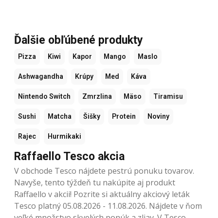
Ďalšie obľúbené produkty
Pizza
Kiwi
Kapor
Mango
Maslo
Ashwagandha
Krúpy
Med
Káva
Nintendo Switch
Zmrzlina
Mäso
Tiramisu
Sushi
Matcha
Šišky
Protein
Noviny
Rajec
Hurmikaki
Raffaello Tesco akcia
V obchode Tesco nájdete pestrú ponuku tovarov.
Navyše, tento týždeň tu nakúpite aj produkt
Raffaello v akcii! Pozrite si aktuálny akciový leták
Tesco platný 05.08.2026 - 11.08.2026. Nájdete v ňom
veľké množstvo skvelých ponúk a zliav. V Tesco