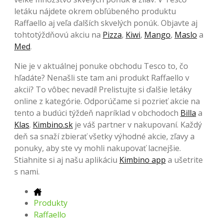
letáku nájdete okrem obľúbeného produktu
Raffaello aj veľa ďalších skvelých ponúk. Objavte aj
tohtotýždňovú akciu na
Pizza
,
Kiwi
,
Mango
,
Maslo
a
Med
.
Nie je v aktuálnej ponuke obchodu Tesco to, čo
hľadáte? Nenašli ste tam ani produkt Raffaello v
akcii? To vôbec nevadí! Prelistujte si ďalšie letáky
online z kategórie. Odporúčame si pozrieť akcie na
tento a budúci týždeň napríklad v obchodoch
Billa
a
Klas
.
Kimbino.sk
je váš partner v nakupovaní. Každý
deň sa snaží zbierať všetky výhodné akcie, zľavy a
ponuky, aby ste vy mohli nakupovať lacnejšie.
Stiahnite si aj našu aplikáciu
Kimbino app
a ušetrite
s nami.
Produkty
Raffaello