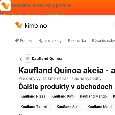
Aktuálne letáky vždy po ruke
Pridať do Chrome - ZADARMO
Ponuky
Hypermarkety
Elektronika
Bývanie, náby
Kaufland Quinoa
Kaufland Quinoa akcia - a
Pre daný výraz sme nenašli žiadne výsledky.
Ďalšie produkty v obchodoch
Kaufland
Pizza
Kaufland
Kiwi
Kaufland
Mango
K
Kaufland
Tiramisu
Kaufland
Sushi
Kaufland
Match