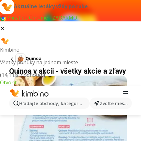
Aktuálne letáky vždy po ruke
Pridať do Chrome - ZADARMO
Kimbino
Quinoa
Všetky ponuky na jednom mieste
Quinoa v akcii - všetky akcie a zľavy
(14,1 tis. hodnotení)
Otvoriť
Hľadajte obchody, kategórie, produkty...
Zvoľte mesto