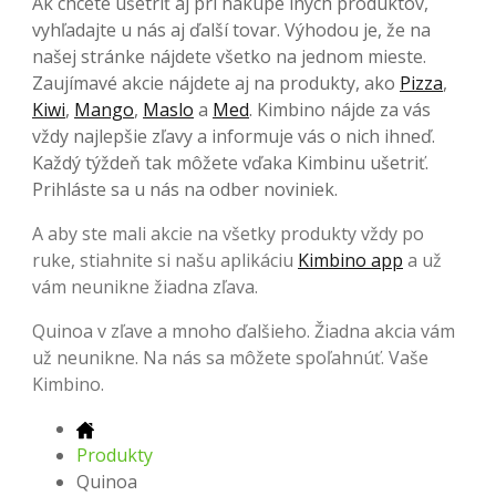
Ak chcete ušetriť aj pri nákupe iných produktov,
vyhľadajte u nás aj ďalší tovar. Výhodou je, že na
našej stránke nájdete všetko na jednom mieste.
Zaujímavé akcie nájdete aj na produkty, ako
Pizza
,
Kiwi
,
Mango
,
Maslo
a
Med
. Kimbino nájde za vás
vždy najlepšie zľavy a informuje vás o nich ihneď.
Každý týždeň tak môžete vďaka Kimbinu ušetriť.
Prihláste sa u nás na odber noviniek.
A aby ste mali akcie na všetky produkty vždy po
ruke, stiahnite si našu aplikáciu
Kimbino app
a už
vám neunikne žiadna zľava.
Quinoa v zľave a mnoho ďalšieho. Žiadna akcia vám
už neunikne. Na nás sa môžete spoľahnúť. Vaše
Kimbino.
Produkty
Quinoa