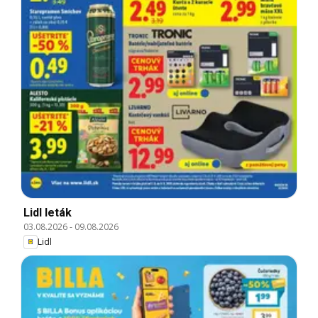
Lidl leták
03.08.2026
-
09.08.2026
Lidl