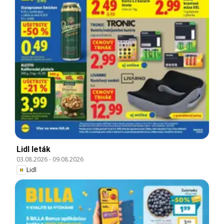
Lidl leták
03.08.2026
-
09.08.2026
Lidl