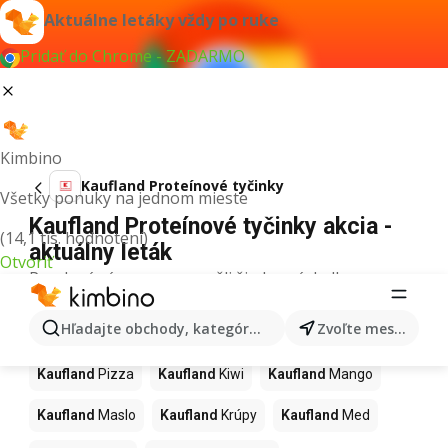
Aktuálne letáky vždy po ruke
Pridať do Chrome - ZADARMO
Kimbino
Kaufland Proteínové tyčinky
Všetky ponuky na jednom mieste
Kaufland Proteínové tyčinky akcia -
(14,1 tis. hodnotení)
aktuálny leták
Otvoriť
Pre daný výraz sme nenašli žiadne výsledky.
Ďalšie produkty v obchodoch
Hľadajte obchody, kategórie, produkty...
Zvoľte mesto
Kaufland
Kaufland
Pizza
Kaufland
Kiwi
Kaufland
Mango
Kaufland
Maslo
Kaufland
Krúpy
Kaufland
Med