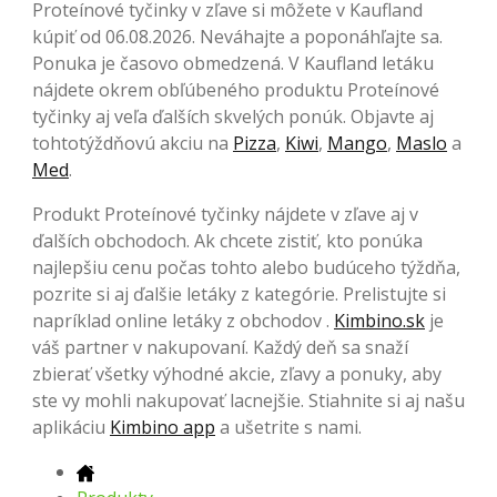
Proteínové tyčinky v zľave si môžete v Kaufland
kúpiť od 06.08.2026. Neváhajte a poponáhľajte sa.
Ponuka je časovo obmedzená. V Kaufland letáku
nájdete okrem obľúbeného produktu Proteínové
tyčinky aj veľa ďalších skvelých ponúk. Objavte aj
tohtotýždňovú akciu na
Pizza
,
Kiwi
,
Mango
,
Maslo
a
Med
.
Produkt Proteínové tyčinky nájdete v zľave aj v
ďalších obchodoch. Ak chcete zistiť, kto ponúka
najlepšiu cenu počas tohto alebo budúceho týždňa,
pozrite si aj ďalšie letáky z kategórie. Prelistujte si
napríklad online letáky z obchodov .
Kimbino.sk
je
váš partner v nakupovaní. Každý deň sa snaží
zbierať všetky výhodné akcie, zľavy a ponuky, aby
ste vy mohli nakupovať lacnejšie. Stiahnite si aj našu
aplikáciu
Kimbino app
a ušetrite s nami.