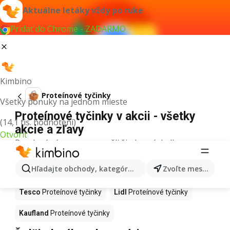
Aktuálne letáky vždy po ruke
Pridať do Chrome - ZADARMO
Kimbino
Proteínové tyčinky
Všetky ponuky na jednom mieste
Proteínové tyčinky v akcii - všetky
(14,1 tis. hodnotení)
akcie a zľavy
Otvoriť
Pre daný výraz sme nenašli žiadne výsledky.
Proteínové tyčinky v akcii - Kde
Hľadajte obchody, kategórie, produkty...
Zvoľte mesto
kúpiť?
Tesco
Proteínové tyčinky
Lidl
Proteínové tyčinky
Kaufland
Proteínové tyčinky