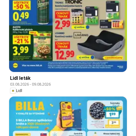
Lidl leták
03.08.2026
-
09.08.2026
Lidl