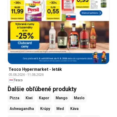
Tesco Hypermarket - leták
05.08.2026
-
11.08.2026
Tesco
Ďalšie obľúbené produkty
Pizza
Kiwi
Kapor
Mango
Maslo
Ashwagandha
Krúpy
Med
Káva