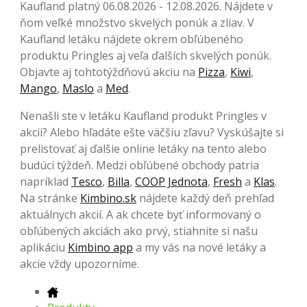
Kaufland platný 06.08.2026 - 12.08.2026. Nájdete v
ňom veľké množstvo skvelých ponúk a zliav. V
Kaufland letáku nájdete okrem obľúbeného
produktu Pringles aj veľa ďalších skvelých ponúk.
Objavte aj tohtotýždňovú akciu na
Pizza
,
Kiwi
,
Mango
,
Maslo
a
Med
.
Nenašli ste v letáku Kaufland produkt Pringles v
akcii? Alebo hľadáte ešte väčšiu zľavu? Vyskúšajte si
prelistovať aj ďalšie online letáky na tento alebo
budúci týždeň. Medzi obľúbené obchody patria
napríklad
Tesco
,
Billa
,
COOP Jednota
,
Fresh
a
Klas
.
Na stránke
Kimbino.sk
nájdete každý deň prehľad
aktuálnych akcií. A ak chcete byť informovaný o
obľúbených akciách ako prvý, stiahnite si našu
aplikáciu
Kimbino app
a my vás na nové letáky a
akcie vždy upozorníme.