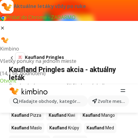
Aktuálne letáky vždy po ruke
Pridať do Chrome - ZADARMO
Kimbino
Kaufland Pringles
Všetky ponuky na jednom mieste
Kaufland Pringles akcia - aktuálny
(14,1 tis. hodnotení)
leták
Otvoriť
Pre daný výraz sme nenašli žiadne výsledky.
Ďalšie produkty v obchodoch
Hľadajte obchody, kategórie, produkty...
Zvoľte mesto
Kaufland
Kaufland
Pizza
Kaufland
Kiwi
Kaufland
Mango
Kaufland
Maslo
Kaufland
Krúpy
Kaufland
Med