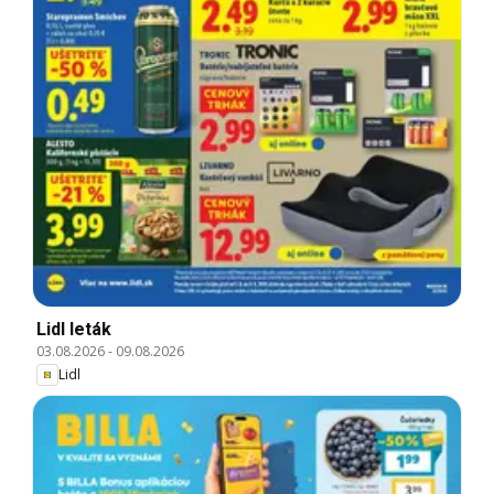
Lidl leták
03.08.2026
-
09.08.2026
Lidl