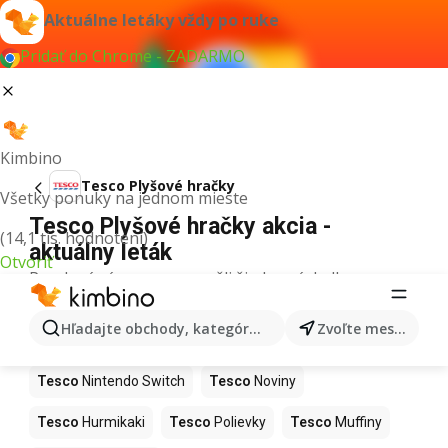
Aktuálne letáky vždy po ruke
Pridať do Chrome - ZADARMO
Kimbino
Tesco Plyšové hračky
Všetky ponuky na jednom mieste
Tesco Plyšové hračky akcia -
(14,1 tis. hodnotení)
aktuálny leták
Otvoriť
Pre daný výraz sme nenašli žiadne výsledky.
Ďalšie produkty v obchodoch Tesco
Hľadajte obchody, kategórie, produkty...
Zvoľte mesto
Tesco
Kapor
Tesco
Ashwagandha
Tesco
Nintendo Switch
Tesco
Noviny
Tesco
Hurmikaki
Tesco
Polievky
Tesco
Muffiny