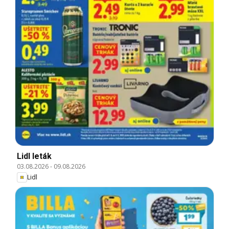
Lidl leták
03.08.2026
-
09.08.2026
Lidl