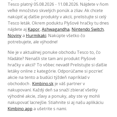
Tesco platný 05.08.2026 - 11.08.2026. Nájdete v ňom
veľké množstvo skvelých ponúk a zliav. Ak chcete
nakúpiť aj ďalšie produkty v akcii, prelistujte si celý
Tesco leták. Okrem poduktu Plyšové hračky tu dnes
nájdete aj
Kapor
,
Ashwagandha
,
Nintendo Switch
,
Noviny
a
Hurmikaki
. Nakúpte všetko čo
potrebujete, ale výhodne!
Nie je v aktuálnej ponuke obchodu Tesco to, čo
hľadáte? Nenašli ste tam ani produkt Plyšové
hračky v akcii? To vôbec nevadí! Prelistujte si ďalšie
letáky online z kategórie. Odporúčame si pozrieť
akcie na tento a budúci týždeň napríklad v
obchodoch .
Kimbino.sk
je váš partner v
nakupovaní. Každý deň sa snaží zbierať všetky
výhodné akcie, zľavy a ponuky, aby ste vy mohli
nakupovať lacnejšie. Stiahnite si aj našu aplikáciu
Kimbino app
a ušetrite s nami.