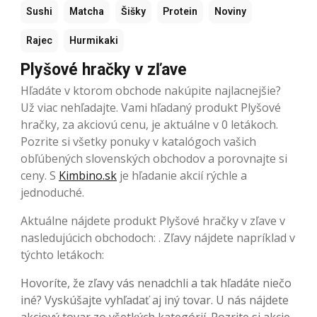
Sushi
Matcha
Šišky
Protein
Noviny
Rajec
Hurmikaki
Plyšové hračky v zľave
Hľadáte v ktorom obchode nakúpite najlacnejšie?
Už viac nehľadajte. Vami hľadaný produkt Plyšové
hračky, za akciovú cenu, je aktuálne v 0 letákoch.
Pozrite si všetky ponuky v katalógoch vašich
obľúbených slovenských obchodov a porovnajte si
ceny. S
Kimbino.sk
je hľadanie akcií rýchle a
jednoduché.
Aktuálne nájdete produkt Plyšové hračky v zľave v
nasledujúcich obchodoch: . Zľavy nájdete napríklad v
týchto letákoch:
Hovoríte, že zľavy vás nenadchli a tak hľadáte niečo
iné? Vyskúšajte vyhľadať aj iný tovar. U nás nájdete
akciový tovar zo všetkých kategórií. Pozrite si akcie