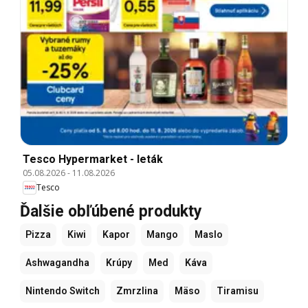
Tesco Hypermarket - leták
05.08.2026
-
11.08.2026
Tesco
Ďalšie obľúbené produkty
Pizza
Kiwi
Kapor
Mango
Maslo
Ashwagandha
Krúpy
Med
Káva
Nintendo Switch
Zmrzlina
Mäso
Tiramisu