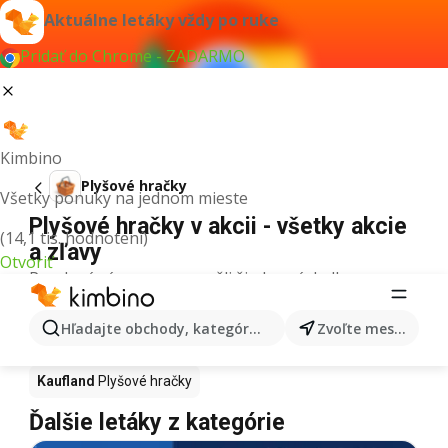
Aktuálne letáky vždy po ruke
Pridať do Chrome - ZADARMO
Kimbino
Plyšové hračky
Všetky ponuky na jednom mieste
Plyšové hračky v akcii - všetky akcie
(14,1 tis. hodnotení)
a zľavy
Otvoriť
Pre daný výraz sme nenašli žiadne výsledky.
Plyšové hračky v akcii - Kde kúpiť?
Hľadajte obchody, kategórie, produkty...
Zvoľte mesto
Tesco
Plyšové hračky
Lidl
Plyšové hračky
Kaufland
Plyšové hračky
Ďalšie letáky z kategórie