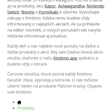
aj na produkty, ako
Kapor
,
Ashwagandha
,
Nintendo
Switch
,
Noviny
a
Hurmikaki
a ušetrite. Vyskúšajte
nákupy s Kimbino. Vďaka nemu budete vždy
informovaný o najlepších akciách. Ak sa prihlásite
na odber noviniek, o nových ponukách vás navyše
môžeme informovať aj emailom.
Každý deň u nás nájdete nové ponuky na ďalšie a
ďalšie produkty v akcii. Aby vám žiadna skvelá akcia
neušla, stiahnite si našu
Kimbino app
aplikáciu a
budete vždy v obraze.
Čarovné slovíčka, ktoré pozná každý Kimbino
fanúšik: zľava, výpredaj a šetrenie. U nás môžete
ušetriť nielen na produkte Plyšové hračky. Objavte
svet Kimbino.
Produkty