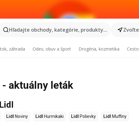
Hľadajte obchody, kategórie, produkty...
Zvoľt
tok, záhrada
Odev, obuv a šport
Drogéria, kozmetika
Cesto
 - aktuálny leták
Lidl
Lidl
Noviny
Lidl
Hurmikaki
Lidl
Polievky
Lidl
Muffiny