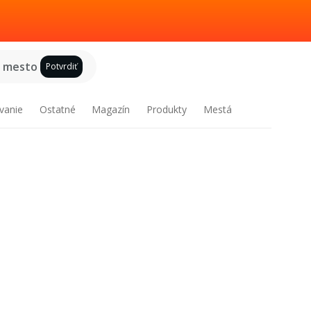
e mesto
Potvrdiť
vanie
Ostatné
Magazín
Produkty
Mestá