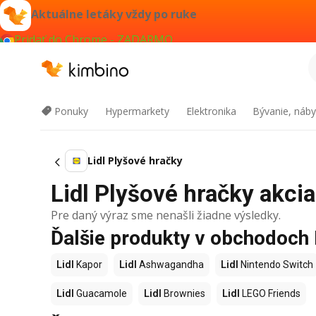
Aktuálne letáky vždy po ruke
Pridať do Chrome - ZADARMO
Ponuky
Hypermarkety
Elektronika
Bývanie, náby
Lidl Plyšové hračky
Lidl Plyšové hračky akcia
Pre daný výraz sme nenašli žiadne výsledky.
Ďalšie produkty v obchodoch 
Lidl
Kapor
Lidl
Ashwagandha
Lidl
Nintendo Switch
Lidl
Guacamole
Lidl
Brownies
Lidl
LEGO Friends