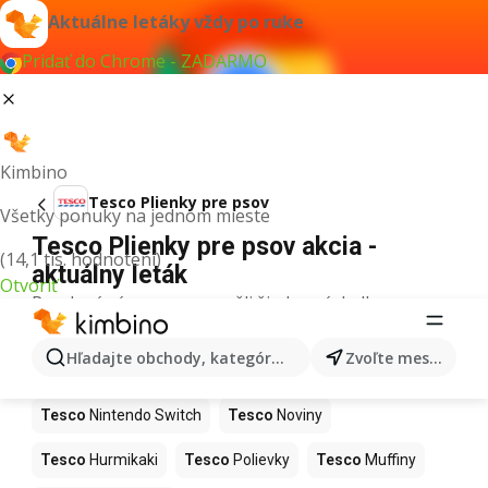
Aktuálne letáky vždy po ruke
Pridať do Chrome - ZADARMO
Kimbino
Tesco Plienky pre psov
Všetky ponuky na jednom mieste
Tesco Plienky pre psov akcia -
(14,1 tis. hodnotení)
aktuálny leták
Otvoriť
Pre daný výraz sme nenašli žiadne výsledky.
Ďalšie produkty v obchodoch Tesco
Hľadajte obchody, kategórie, produkty...
Zvoľte mesto
Tesco
Kapor
Tesco
Ashwagandha
Tesco
Nintendo Switch
Tesco
Noviny
Tesco
Hurmikaki
Tesco
Polievky
Tesco
Muffiny