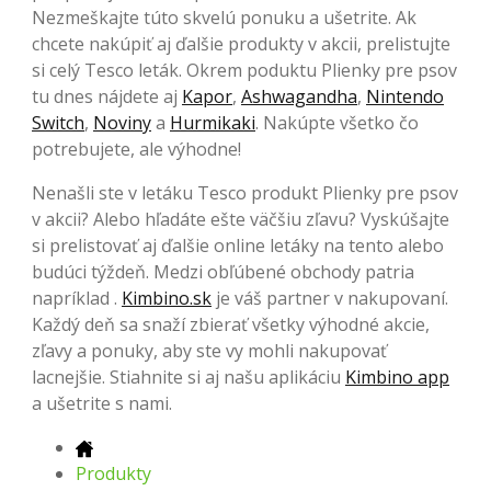
Nezmeškajte túto skvelú ponuku a ušetrite. Ak
chcete nakúpiť aj ďalšie produkty v akcii, prelistujte
si celý Tesco leták. Okrem poduktu Plienky pre psov
tu dnes nájdete aj
Kapor
,
Ashwagandha
,
Nintendo
Switch
,
Noviny
a
Hurmikaki
. Nakúpte všetko čo
potrebujete, ale výhodne!
Nenašli ste v letáku Tesco produkt Plienky pre psov
v akcii? Alebo hľadáte ešte väčšiu zľavu? Vyskúšajte
si prelistovať aj ďalšie online letáky na tento alebo
budúci týždeň. Medzi obľúbené obchody patria
napríklad .
Kimbino.sk
je váš partner v nakupovaní.
Každý deň sa snaží zbierať všetky výhodné akcie,
zľavy a ponuky, aby ste vy mohli nakupovať
lacnejšie. Stiahnite si aj našu aplikáciu
Kimbino app
a ušetrite s nami.
Produkty