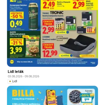
Lidl leták
03.08.2026
-
09.08.2026
Lidl