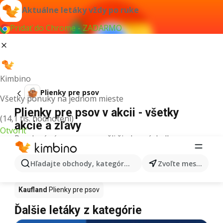
Aktuálne letáky vždy po ruke
Pridať do Chrome - ZADARMO
Kimbino
Plienky pre psov
Všetky ponuky na jednom mieste
Plienky pre psov v akcii - všetky
(14,1 tis. hodnotení)
akcie a zľavy
Otvoriť
Pre daný výraz sme nenašli žiadne výsledky.
Plienky pre psov v akcii - Kde kúpiť?
Hľadajte obchody, kategórie, produkty...
Zvoľte mesto
Tesco
Plienky pre psov
Lidl
Plienky pre psov
Kaufland
Plienky pre psov
Ďalšie letáky z kategórie