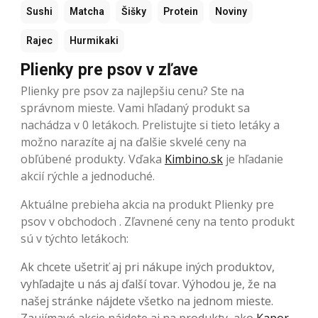
Sushi
Matcha
Šišky
Protein
Noviny
Rajec
Hurmikaki
Plienky pre psov v zľave
Plienky pre psov za najlepšiu cenu? Ste na
správnom mieste. Vami hľadaný produkt sa
nachádza v 0 letákoch. Prelistujte si tieto letáky a
možno narazíte aj na ďalšie skvelé ceny na
obľúbené produkty. Vďaka
Kimbino.sk
je hľadanie
akcií rýchle a jednoduché.
Aktuálne prebieha akcia na produkt Plienky pre
psov v obchodoch . Zľavnené ceny na tento produkt
sú v týchto letákoch:
Ak chcete ušetriť aj pri nákupe iných produktov,
vyhľadajte u nás aj ďalší tovar. Výhodou je, že na
našej stránke nájdete všetko na jednom mieste.
Zaujímavé akcie nájdete aj na produkty, ako
Kapor
,