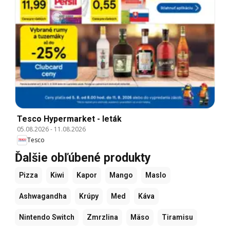
Tesco Hypermarket - leták
05.08.2026
-
11.08.2026
Tesco
Ďalšie obľúbené produkty
Pizza
Kiwi
Kapor
Mango
Maslo
Ashwagandha
Krúpy
Med
Káva
Nintendo Switch
Zmrzlina
Mäso
Tiramisu