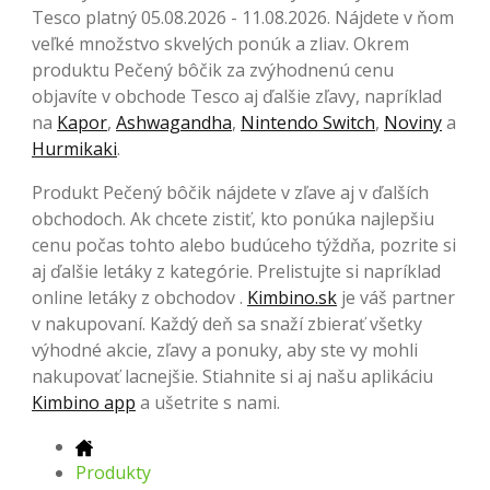
Tesco platný 05.08.2026 - 11.08.2026. Nájdete v ňom
veľké množstvo skvelých ponúk a zliav. Okrem
produktu Pečený bôčik za zvýhodnenú cenu
objavíte v obchode Tesco aj ďalšie zľavy, napríklad
na
Kapor
,
Ashwagandha
,
Nintendo Switch
,
Noviny
a
Hurmikaki
.
Produkt Pečený bôčik nájdete v zľave aj v ďalších
obchodoch. Ak chcete zistiť, kto ponúka najlepšiu
cenu počas tohto alebo budúceho týždňa, pozrite si
aj ďalšie letáky z kategórie. Prelistujte si napríklad
online letáky z obchodov .
Kimbino.sk
je váš partner
v nakupovaní. Každý deň sa snaží zbierať všetky
výhodné akcie, zľavy a ponuky, aby ste vy mohli
nakupovať lacnejšie. Stiahnite si aj našu aplikáciu
Kimbino app
a ušetrite s nami.
Produkty