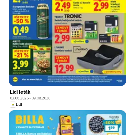
Lidl leták
03.08.2026
-
09.08.2026
Lidl