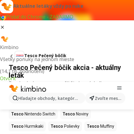
Aktuálne letáky vždy po ruke
Pridať do Chrome - ZADARMO
Kimbino
Tesco Pečený bôčik
Všetky ponuky na jednom mieste
Tesco Pečený bôčik akcia - aktuálny
(14,1 tis. hodnotení)
leták
Otvoriť
Pre daný výraz sme nenašli žiadne výsledky.
Ďalšie produkty v obchodoch Tesco
Hľadajte obchody, kategórie, produkty...
Zvoľte mesto
Tesco
Kapor
Tesco
Ashwagandha
Tesco
Nintendo Switch
Tesco
Noviny
Tesco
Hurmikaki
Tesco
Polievky
Tesco
Muffiny