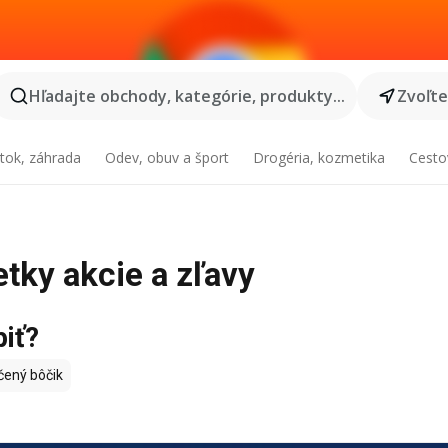
Hľadajte obchody, kategórie, produkty...
Zvoľt
tok, záhrada
Odev, obuv a šport
Drogéria, kozmetika
Cesto
etky akcie a zľavy
piť?
ený bôčik