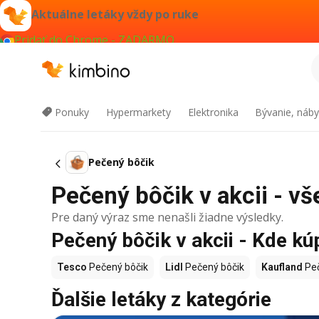
Aktuálne letáky vždy po ruke
Pridať do Chrome - ZADARMO
Ponuky
Hypermarkety
Elektronika
Bývanie, náby
Pečený bôčik
Pečený bôčik v akcii - vš
Pre daný výraz sme nenašli žiadne výsledky.
Pečený bôčik v akcii - Kde kú
Tesco
Pečený bôčik
Lidl
Pečený bôčik
Kaufland
Peč
Ďalšie letáky z kategórie