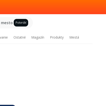
e mesto
Potvrdiť
vanie
Ostatné
Magazín
Produkty
Mestá