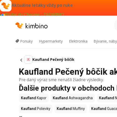
Aktuálne letáky vždy po ruke
Pridať do Chrome - ZADARMO
Ponuky
Hypermarkety
Elektronika
Bývanie, náby
Kaufland Pečený bôčik
Kaufland Pečený bôčik ak
Pre daný výraz sme nenašli žiadne výsledky.
Ďalšie produkty v obchodoch
Kaufland
Kapor
Kaufland
Ashwagandha
Kaufland
N
Kaufland
Polievky
Kaufland
Muffiny
Kaufland
Guac