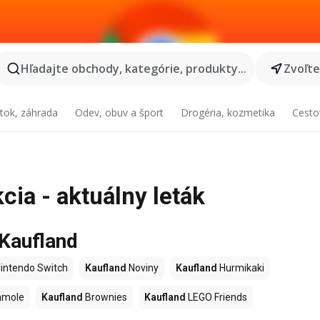
Hľadajte obchody, kategórie, produkty...
Zvoľt
tok, záhrada
Odev, obuv a šport
Drogéria, kozmetika
Cesto
cia - aktuálny leták
 Kaufland
intendo Switch
Kaufland
Noviny
Kaufland
Hurmikaki
amole
Kaufland
Brownies
Kaufland
LEGO Friends