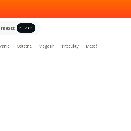
e mesto
Potvrdiť
vanie
Ostatné
Magazín
Produkty
Mestá