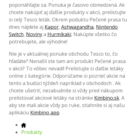
poponáhľajte sa. Ponuka je časovo obmedzená. Ak
chcete nakúpiť aj ďalšie produkty v akcii, prelistujte
si celý Tesco leták. Okrem poduktu Pečené prasa tu
dnes nájdete aj
Kapor
,
Ashwagandha
,
Nintendo
Switch
,
Noviny
a
Hurmikaki
. Nakúpte všetko čo
potrebujete, ale výhodne!
Nie je v aktuálnej ponuke obchodu Tesco to, čo
hľadáte? Nenašli ste tam ani produkt Pečené prasa
v akcii? To vôbec nevadí! Prelistujte si ďalšie letáky
online z kategórie. Odporúčame si pozrieť akcie na
tento a budúci týždeň napríklad v obchodoch . Ak
chcete ušetriť, nezabudnite si vždy pred nákupom
prelistovať akciové letáky na stránke
Kimbino.sk
. A
aby ste mali akcie vždy po ruke, stiahnite si aj našu
aplikáciu
Kimbino app
.
Produkty