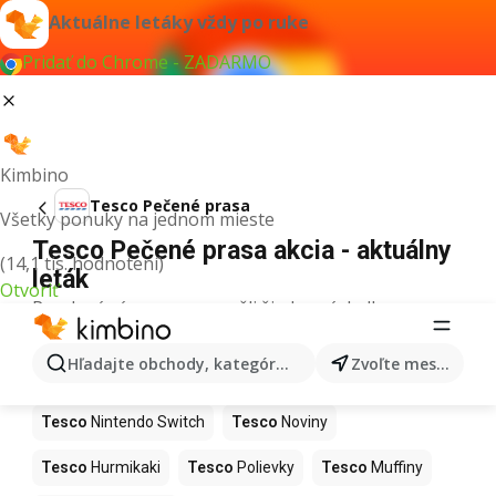
Aktuálne letáky vždy po ruke
Pridať do Chrome - ZADARMO
Kimbino
Tesco Pečené prasa
Všetky ponuky na jednom mieste
Tesco Pečené prasa akcia - aktuálny
(14,1 tis. hodnotení)
leták
Otvoriť
Pre daný výraz sme nenašli žiadne výsledky.
Ďalšie produkty v obchodoch Tesco
Hľadajte obchody, kategórie, produkty...
Zvoľte mesto
Tesco
Kapor
Tesco
Ashwagandha
Tesco
Nintendo Switch
Tesco
Noviny
Tesco
Hurmikaki
Tesco
Polievky
Tesco
Muffiny