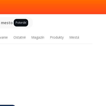
e mesto
Potvrdiť
vanie
Ostatné
Magazín
Produkty
Mestá