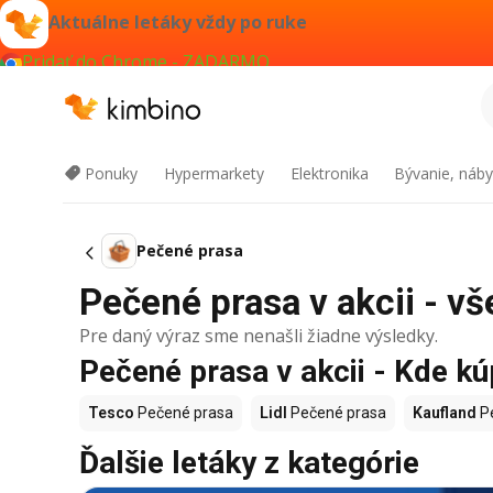
Aktuálne letáky vždy po ruke
Pridať do Chrome - ZADARMO
Ponuky
Hypermarkety
Elektronika
Bývanie, náby
Pečené prasa
Pečené prasa v akcii - vš
Pre daný výraz sme nenašli žiadne výsledky.
Pečené prasa v akcii - Kde kú
Tesco
Pečené prasa
Lidl
Pečené prasa
Kaufland
Pe
Ďalšie letáky z kategórie