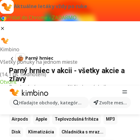
Aktuálne letáky vždy po ruke
Pridať do Chrome - ZADARMO
Kimbino
Parný hrniec
Všetky ponuky na jednom mieste
Parný hrniec v akcii - všetky akcie a
(14,1 tis. hodnotení)
zľavy
Otvoriť
Pre daný výraz sme nenašli žiadne výsledky.
Ďalšie obľúbené produkty
Hľadajte obchody, kategórie, produkty...
Zvoľte mesto
Samsung
Iphone
Xiaomi
Apple Watch
Airpods
Apple
Teplovzdušná frítéza
MP3
Disk
Klimatizácia
Chladnička s mraz...