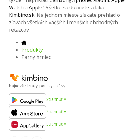
týždeň napríklad:
Samsung
,
Iphone
,
Xiaomi
,
Apple
Watch
a
Apple
? Všetko sa dozviete vďaka
Kimbino.sk
. Na jednom mieste získate prehľad o
zľavách všetkých väčších i menších obchodných
reťazcov.
Produkty
Parný hrniec
Najnovšie letáky, ponuky a zľavy
Stiahnuť v
Stiahnuť v
Stiahnuť v