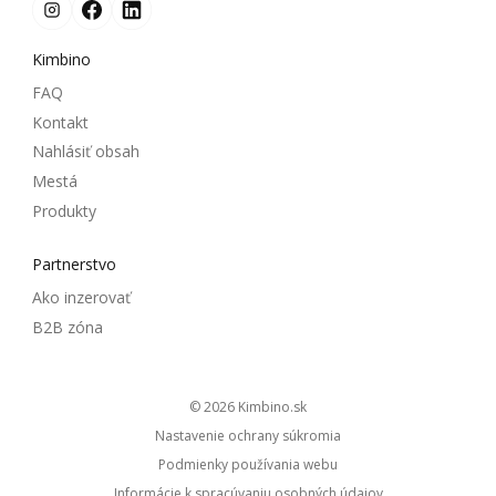
Kimbino
FAQ
Kontakt
Nahlásiť obsah
Mestá
Produkty
Partnerstvo
Ako inzerovať
B2B zóna
© 2026
kimbino.sk
Nastavenie ochrany súkromia
Podmienky používania webu
Informácie k spracúvaniu osobných údajov