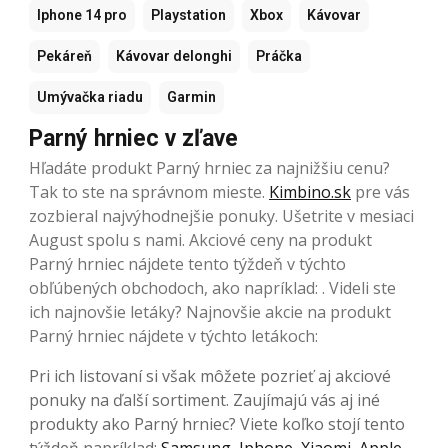
Iphone 14 pro
Playstation
Xbox
Kávovar
Pekáreň
Kávovar delonghi
Práčka
Umývačka riadu
Garmin
Parný hrniec v zľave
Hľadáte produkt Parný hrniec za najnižšiu cenu?
Tak to ste na správnom mieste.
Kimbino.sk
pre vás
zozbieral najvýhodnejšie ponuky. Ušetrite v mesiaci
August spolu s nami. Akciové ceny na produkt
Parný hrniec nájdete tento týždeň v týchto
obľúbených
obchodoch, ako napríklad: . Videli ste
ich najnovšie letáky? Najnovšie akcie na produkt
Parný hrniec nájdete v týchto letákoch:
Pri ich listovaní si však môžete pozrieť aj akciové
ponuky na ďalší sortiment. Zaujímajú vás aj iné
produkty ako Parný hrniec? Viete koľko stojí tento