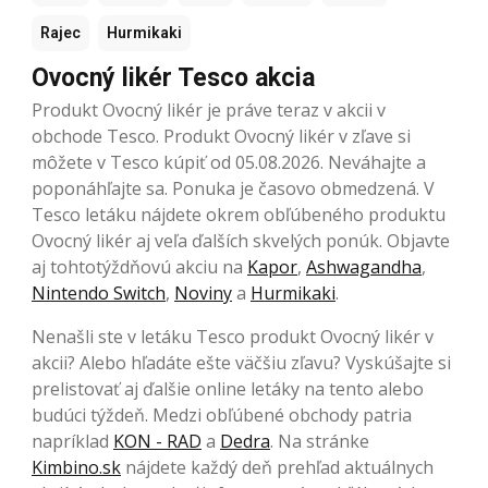
Rajec
Hurmikaki
Ovocný likér Tesco akcia
Produkt Ovocný likér je práve teraz v akcii v
obchode Tesco. Produkt Ovocný likér v zľave si
môžete v Tesco kúpiť od 05.08.2026. Neváhajte a
poponáhľajte sa. Ponuka je časovo obmedzená. V
Tesco letáku nájdete okrem obľúbeného produktu
Ovocný likér aj veľa ďalších skvelých ponúk. Objavte
aj tohtotýždňovú akciu na
Kapor
,
Ashwagandha
,
Nintendo Switch
,
Noviny
a
Hurmikaki
.
Nenašli ste v letáku Tesco produkt Ovocný likér v
akcii? Alebo hľadáte ešte väčšiu zľavu? Vyskúšajte si
prelistovať aj ďalšie online letáky na tento alebo
budúci týždeň. Medzi obľúbené obchody patria
napríklad
KON - RAD
a
Dedra
. Na stránke
Kimbino.sk
nájdete každý deň prehľad aktuálnych