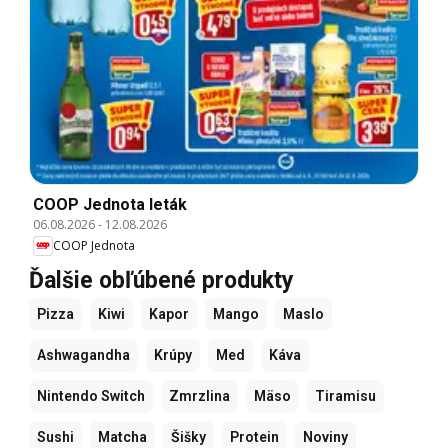
COOP Jednota leták
06.08.2026
-
12.08.2026
COOP Jednota
Ďalšie obľúbené produkty
Pizza
Kiwi
Kapor
Mango
Maslo
Ashwagandha
Krúpy
Med
Káva
Nintendo Switch
Zmrzlina
Mäso
Tiramisu
Sushi
Matcha
Šišky
Protein
Noviny