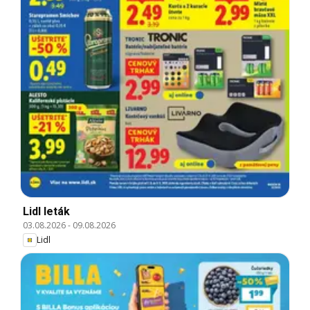
Lidl leták
03.08.2026
-
09.08.2026
Lidl