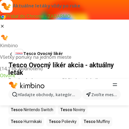
Aktuálne letáky vždy po ruke
Pridať do Chrome - ZADARMO
Kimbino
Tesco Ovocný likér
Všetky ponuky na jednom mieste
Tesco Ovocný likér akcia - aktuálny
(14,1 tis. hodnotení)
leták
Otvoriť
Pre daný výraz sme nenašli žiadne výsledky.
Ďalšie produkty v obchodoch Tesco
Hľadajte obchody, kategórie, produkty...
Zvoľte mesto
Tesco
Kapor
Tesco
Ashwagandha
Tesco
Nintendo Switch
Tesco
Noviny
Tesco
Hurmikaki
Tesco
Polievky
Tesco
Muffiny