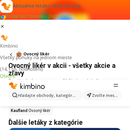
Aktuálne letáky vždy po ruke
Pridať do Chrome - ZADARMO
Kimbino
Ovocný likér
Všetky ponuky na jednom mieste
Ovocný likér v akcii - všetky akcie a
(14,1 tis. hodnotení)
zľavy
Otvoriť
Pre daný výraz sme nenašli žiadne výsledky.
Ovocný likér v akcii - Kde kúpiť?
Hľadajte obchody, kategórie, produkty...
Zvoľte mesto
Tesco
Ovocný likér
Lidl
Ovocný likér
Kaufland
Ovocný likér
Ďalšie letáky z kategórie