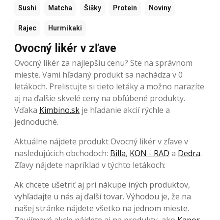
Sushi
Matcha
Šišky
Protein
Noviny
Rajec
Hurmikaki
Ovocný likér v zľave
Ovocný likér za najlepšiu cenu? Ste na správnom
mieste. Vami hľadaný produkt sa nachádza v 0
letákoch. Prelistujte si tieto letáky a možno narazíte
aj na ďalšie skvelé ceny na obľúbené produkty.
Vďaka
Kimbino.sk
je hľadanie akcií rýchle a
jednoduché.
Aktuálne nájdete produkt Ovocný likér v zľave v
nasledujúcich obchodoch:
Billa
,
KON - RAD
a
Dedra
.
Zľavy nájdete napríklad v týchto letákoch:
Ak chcete ušetriť aj pri nákupe iných produktov,
vyhľadajte u nás aj ďalší tovar. Výhodou je, že na
našej stránke nájdete všetko na jednom mieste.
Zaujímavé akcie nájdete aj na produkty, ako
Kapor
,