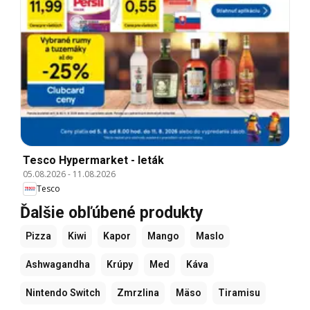
Tesco Hypermarket - leták
05.08.2026
-
11.08.2026
Tesco
Ďalšie obľúbené produkty
Pizza
Kiwi
Kapor
Mango
Maslo
Ashwagandha
Krúpy
Med
Káva
Nintendo Switch
Zmrzlina
Mäso
Tiramisu